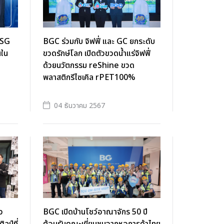
ESG
BGC ร่วมกับ จิฟฟี่ และ GC ยกระดับ
นใน
ขวดรักษ์โลก เปิดตัวขวดน้ำแร่จิฟฟี่
ด้วยนวัตกรรม reShine ขวด
พลาสติกรีไซเคิล rPET100%
04 ธันวาคม 2567
ว
BGC เปิดบ้านโชว์อาณาจักร 50 ปี