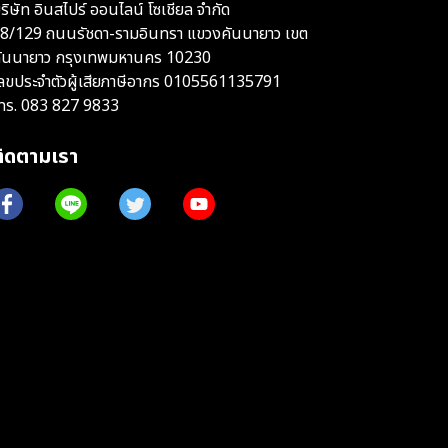
ริษัท อินสไปร์ ออนไลน์ โซเชียล จำกัด
8/129 ถนนรัชดา-รามอินทรา แขวงคันนายาว เขต
ันนายาว กรุงเทพมหานคร 10230
ลขประจำตัวผู้เสียภาษีอากร 0105561135791
ทร.
083 827 9833
ติดตามเรา