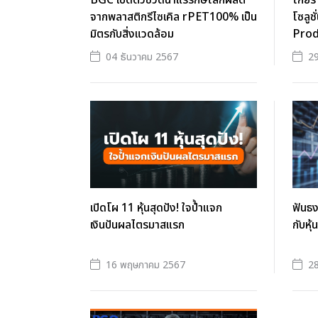
BGC เปิดตัวขวดน้ำแร่รักษ์โลกผลิต
โกยร
จากพลาสติกรีไซเคิล rPET100% เป็น
โซลูช
มิตรกับสิ่งแวดล้อม
Prod
04 ธันวาคม 2567
29
เปิดโผ 11 หุ้นสุดปัง! ใจป้ำแจก
ฟันธง
เงินปันผลไตรมาสแรก
กับหุ
16 พฤษภาคม 2567
28