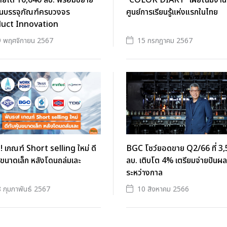
ายได้ 10,640 ลบ. พร้อมขยาย
“COLOR DIARY” เผยโฉมงานศิล
ั่นบรรจุภัณฑ์ครบวงจร
ศูนย์การเรียนรู้แห่งแรกในไทย
uct Innovation
 พฤศจิกายน 2567
15 กรกฎาคม 2567
! เกณฑ์ Short selling ใหม่ ดี
BGC โชว์ยอดขาย Q2/66 ที่ 3
้นขนาดเล็ก หลังโดนถล่มเละ
ลบ. เติบโต 4% เตรียมจ่ายปันผล
ระหว่างกาล
 กุมภาพันธ์ 2567
10 สิงหาคม 2566