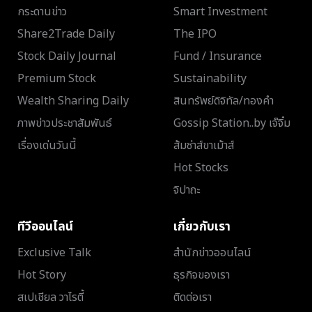
กระดานข่าว
Smart Investment
Share2Trade Daily
The IPO
Stock Daily Journal
Fund / Insurance
Premium Stock
Sustainability
Wealth Sharing Daily
สินทรัพย์ดิจิทัล/ทองคำ
ภาพข่าวประชาสัมพันธ์
Gossip Station..by เจ๊จิ๋ม
เรื่องเด่นวันนี้
ส้มซ่าส์ขาเม้าส์
Hot Stocks
จิปาถะ
ทีวีออนไลน์
เกี่ยวกับเรา
Exclusive Talk
สำนักข่าวออนไลน์
Hot Story
ธุรกิจของเรา
สเปเชียล วาไรตี้
ติดต่อเรา