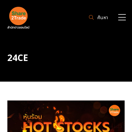
ค้นหา
24CE