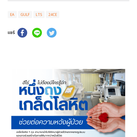
EA
GULF
LTS
24CE
แชร์