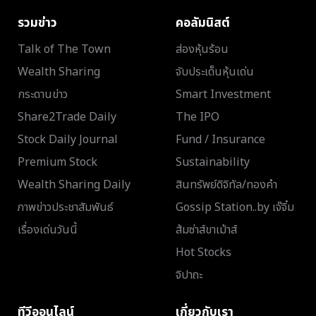
รวมข่าว
คอลัมนิสต์
Talk of The Town
ส่องหุ้นร้อน
Wealth Sharing
จับประเด็นหุ้นเด่น
กระดานข่าว
Smart Investment
Share2Trade Daily
The IPO
Stock Daily Journal
Fund / Insurance
Premium Stock
Sustainability
Wealth Sharing Daily
สินทรัพย์ดิจิทัล/ทองคำ
ภาพข่าวประชาสัมพันธ์
Gossip Station..by เจ๊จิ๋ม
เรื่องเด่นวันนี้
ส้มซ่าส์ขาเม้าส์
Hot Stocks
จิปาถะ
ทีวีออนไลน์
เกี่ยวกับเรา