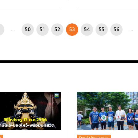
...
50
51
52
53
54
55
56
...