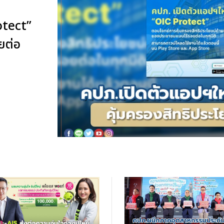
otect”
ยต่อ