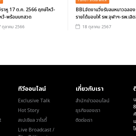
ะ
Fund / Insurance
หว้ราหู 17 ต.ค. 2566 ฤกษ์ไหว้-
BBLจัดงานวิ่งรับลมหนาวฉลอง 
หว้-พร้อมบทสวด
รายได้มอบให้ รพ.จุฬาฯ-รพ.เลิด
 ตุลาคม 2566
18 ตุลาคม 2567
ทีวีออนไลน์
เกี่ยวกับเรา
ต
บ
Exclusive Talk
สำนักข่าวออนไลน์
8
Hot Story
ธุรกิจของเรา
ค
t
สเปเชียล วาไรตี้
ติดต่อเรา
เ
โ
Live Broadcast /