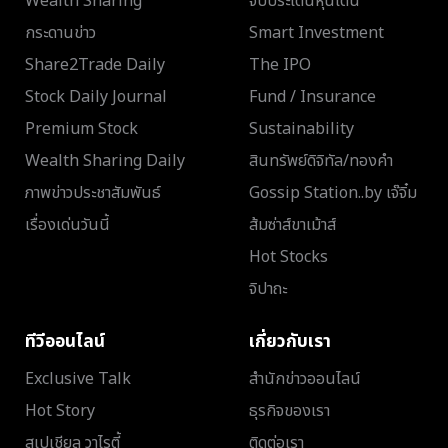
Wealth Sharing
จับประเด็นหุ้นเด่น
กระดานข่าว
Smart Investment
Share2Trade Daily
The IPO
Stock Daily Journal
Fund / Insurance
Premium Stock
Sustainability
Wealth Sharing Daily
สินทรัพย์ดิจิทัล/ทองคำ
ภาพข่าวประชาสัมพันธ์
Gossip Station..by เจ๊จิ๋ม
เรื่องเด่นวันนี้
ส้มซ่าส์ขาเม้าส์
Hot Stocks
จิปาถะ
ทีวีออนไลน์
เกี่ยวกับเรา
Exclusive Talk
สำนักข่าวออนไลน์
Hot Story
ธุรกิจของเรา
สเปเชียล วาไรตี้
ติดต่อเรา