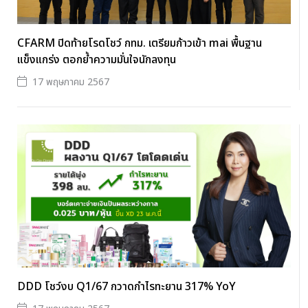
CFARM ปิดท้ายโรดโชว์ กทม. เตรียมก้าวเข้า mai พื้นฐาน
แข็งแกร่ง ตอกย้ำความมั่นใจนักลงทุน
17 พฤษภาคม 2567
DDD โชว์งบ Q1/67 กวาดกำไรทะยาน 317% YoY