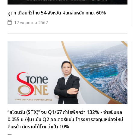
อุตุฯ เตือนทั่วไทย 54 จังหวัด ฝนถล่มหนัก กทม. 60%
17 พฤษภาคม 2567
“สโตนวัน (STX)” งบ Q1/67 กำไรพีคกว่า 132% - จ่ายปันผล
0.055 บ./หุ้น แย้ม Q2 ออเดอร์แน่น โครงการลงทุนเหมืองใหม่
คืบหน้า ดันรายได้โตกว่าเป้า 10%