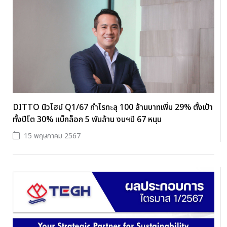
DITTO นิวไฮน์ Q1/67 กำไรทะลุ 100 ล้านบาทเพิ่ม 29% ตั้งเป้า
ทั้งปีโต 30% แบ็กล็อก 5 พันล้าน งบฯปี 67 หนุน
15 พฤษภาคม 2567