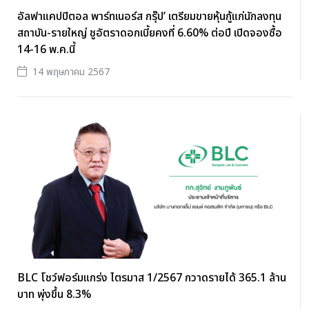
อัลฟาแคปปิตอล พาร์ทเนอร์ส กรุ๊ป’ เตรียมขายหุ้นกู้แก่นักลงทุน
สถาบัน-รายใหญ่ ชูอัตราดอกเบี้ยคงที่ 6.60% ต่อปี เปิดจองซื้อ
14-16 พ.ค.นี้
14 พฤษภาคม 2567
BLC โชว์ฟอร์มแกร่ง ไตรมาส 1/2567 กวาดรายได้ 365.1 ล้าน
บาท พุ่งขึ้น 8.3%