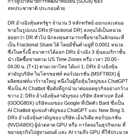
ก้าวสู่เป้าหมายการพัฒนาที่ยั่งยืน (SDGs) ของ
สหประชาชาติ ประกอบด้วย
DR อ้างอิงหุ้นสหรัฐฯ จำนวน 3 หลักทรัพย์ ออกและเสนอ
ขายในรูปแบบ DRx (Fractional DR) ลงทุนได้เป็นหน่วย
ย่อยกว่า DR ทั่วไป นักลงทุนสามารถซื้อขายในลักษณะที่
เป็น Fractional Share ได้ โดยมีขั้นต่ำอยู่ที่ 0.0001 หน่วย
ซึ่งในครั้งนี้ ธนาคารได้ออก DRx อ้างอิง 3 หุ้นอเมริกาชั้น
นำ เปิดซื้อขายตาม US Time Zones หรือ เวลา 20.00 -
04.00 น. (T+1) ตามเวลาไทย ได้แก่ 1. DRx อ้างอิงหุ้น
สามัญบริษัท ไมโครซอฟท์ คอร์ปอเรชั่น (MSFT80X) ผู้
ผลิตซอฟท์แวร์รายใหญ่ หนึ่งในผู้ถือหุ้นใหญ่ของ ChatGPT
ซึ่งเป็น AI Chatbot ชื่อดังที่ถูกนำมาต่อยอดธุรกิจอย่างกว้าง
ขวาง 2. DRx อ้างอิงหุ้นสามัญของ บริษัท อัลฟาเบท อิงค์
(GOOG80X) บริษัทแม่ของ Google ที่เปิดตัว Bard ซึ่งเป็น
AI Chatbot คู่แข่งสำคัญของ ChatGPT และ New Bing 3.
DRx อ้างอิงหุ้นสามัญของ บริษัท เอ็นวิเดีย คอร์ปอเรชั่น
(NVDA80X) ผู้นำตลาด GPU หรือ การ์ดจอในธุรกิจเกม ที่
ขยายธุรกิจไปสู่ยานยนต์ และ AI รวมถึง GPU ที่ใช้ประมวล