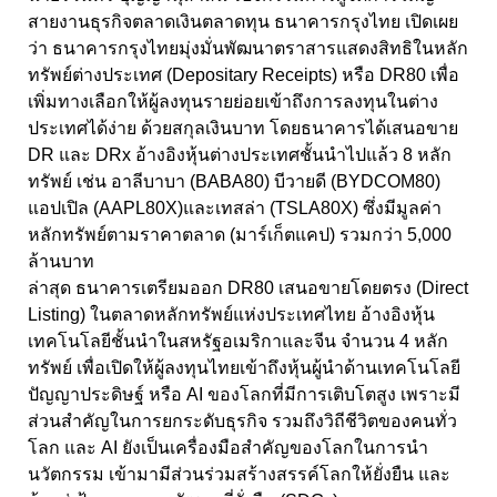
สายงานธุรกิจตลาดเงินตลาดทุน ธนาคารกรุงไทย เปิดเผย
ว่า ธนาคารกรุงไทยมุ่งมั่นพัฒนาตราสารแสดงสิทธิในหลัก
ทรัพย์ต่างประเทศ (Depositary Receipts) หรือ DR80 เพื่อ
เพิ่มทางเลือกให้ผู้ลงทุนรายย่อยเข้าถึงการลงทุนในต่าง
ประเทศได้ง่าย ด้วยสกุลเงินบาท โดยธนาคารได้เสนอขาย
DR และ DRx อ้างอิงหุ้นต่างประเทศชั้นนำไปแล้ว 8 หลัก
ทรัพย์ เช่น อาลีบาบา (BABA80) บีวายดี (BYDCOM80)
แอปเปิล (AAPL80X)และเทสล่า (TSLA80X) ซึ่งมีมูลค่า
หลักทรัพย์ตามราคาตลาด (มาร์เก็ตแคป) รวมกว่า 5,000
ล้านบาท
ล่าสุด ธนาคารเตรียมออก DR80 เสนอขายโดยตรง (Direct
Listing) ในตลาดหลักทรัพย์แห่งประเทศไทย อ้างอิงหุ้น
เทคโนโลยีชั้นนำในสหรัฐอเมริกาและจีน จำนวน 4 หลัก
ทรัพย์ เพื่อเปิดให้ผู้ลงทุนไทยเข้าถึงหุ้นผู้นำด้านเทคโนโลยี
ปัญญาประดิษฐ์ หรือ AI ของโลกที่มีการเติบโตสูง เพราะมี
ส่วนสำคัญในการยกระดับธุรกิจ รวมถึงวิถีชีวิตของคนทั่ว
โลก และ AI ยังเป็นเครื่องมือสำคัญของโลกในการนำ
นวัตกรรม เข้ามามีส่วนร่วมสร้างสรรค์โลกให้ยั่งยืน และ