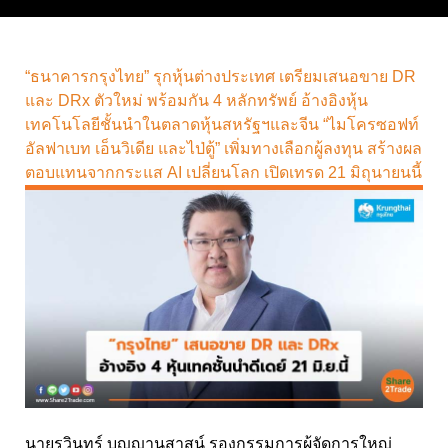
“ธนาคารกรุงไทย” รุกหุ้นต่างประเทศ เตรียมเสนอขาย DR
และ DRx ตัวใหม่ พร้อมกัน 4 หลักทรัพย์ อ้างอิงหุ้น
เทคโนโลยีชั้นนำในตลาดหุ้นสหรัฐฯและจีน “ไมโครซอฟท์
อัลฟาเบท เอ็นวิเดีย และไป่ตู้” เพิ่มทางเลือกผู้ลงทุน สร้างผล
ตอบแทนจากกระแส AI เปลี่ยนโลก เปิดเทรด 21 มิถุนายนนี้
นายรวินทร์ บุญญานุสาสน์ รองกรรมการผู้จัดการใหญ่