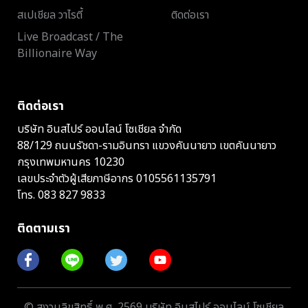
สเปเชียล วาไรตี้
ติดต่อเรา
Live Broadcast / The
Billionaire Way
ติดต่อเรา
บริษัท อินสไปร์ ออนไลน์ โซเชียล จำกัด
88/129 ถนนรัชดา-รามอินทรา แขวงคันนายาว เขตคันนายาว
กรุงเทพมหานคร 10230
เลขประจำตัวผู้เสียภาษีอากร 0105561135791
โทร.
083 827 9833
ติดตามเรา
© สงวนลิขสิทธิ์ พ.ศ. 2569 บริษัท อินสไปร์ ออนไลน์ โซเชียล