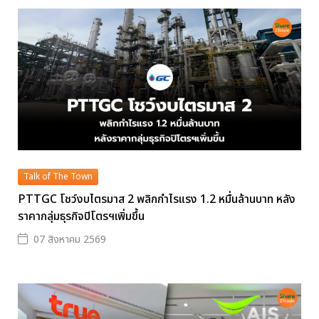
Talk of The Town
PTTGC โชว์งบไตรมาส 2 พลิกกำไรแรง 1.2 หมื่นล้านบาท หลัง
ราคากลุ่มธุรกิจปิโตรฯเพิ่มขึ้น
07 สิงหาคม 2569