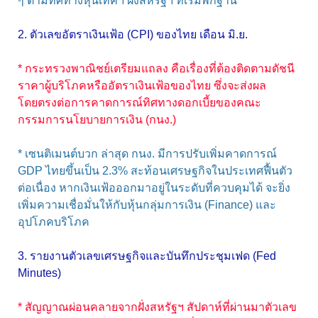
ๆ ตามทิศทางหุ้นเทคฯ ฝั่งสหรัฐฯ ที่เริ่มพักฐาน
2. ตัวเลขอัตราเงินเฟ้อ (CPI) ของไทย เดือน มิ.ย.
* กระทรวงพาณิชย์เตรียมแถลง คือเรื่องที่ต้องติดตามดัชนี
ราคาผู้บริโภคหรืออัตราเงินเฟ้อของไทย ซึ่งจะส่งผล
โดยตรงต่อการคาดการณ์ทิศทางดอกเบี้ยของคณะ
กรรมการนโยบายการเงิน (กนง.)
* เซนติเมนต์บวก ล่าสุด กนง. มีการปรับเพิ่มคาดการณ์
GDP ไทยขึ้นเป็น 2.3% สะท้อนเศรษฐกิจในประเทศฟื้นตัว
ต่อเนื่อง หากเงินเฟ้อออกมาอยู่ในระดับที่ควบคุมได้ จะยิ่ง
เพิ่มความเชื่อมั่นให้กับหุ้นกลุ่มการเงิน (Finance) และ
อุปโภคบริโภค
3. รายงานตัวเลขเศรษฐกิจและบันทึกประชุมเฟด (Fed
Minutes)
* สัญญาณผ่อนคลายจากฝั่งสหรัฐฯ สัปดาห์ที่ผ่านมาตัวเลข