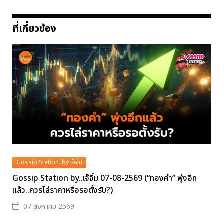
ที่เกี่ยวข้อง
Gossip Station..by เจ๊จิ๋ม
Gossip Station by..เจ๊จิ๋ม 07-08-2569 (“ทองคำ” พุ่งอีก
แล้ว..ควรไล่ราคาหรือรอตั้งรับ?)
07 สิงหาคม 2569