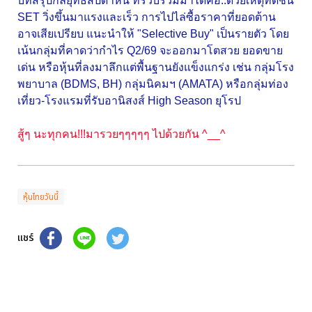
บทสรุปกลยุทธ์สัปดาห์นี้ ที่รวบรวมมาได้คือ..ด้วยเหตุที่ดัชนี
SET วิ่งขึ้นมาแรงและเร็ว การไปไล่ซื้อราคาที่ยอดต้าน
อาจเสียเปรียบ แนะนำให้ "Selective Buy" เป็นรายตัว โดย
เน้นกลุ่มที่คาดว่ากำไร Q2/69 จะออกมาโตสวย ยอดขาย
เด่น หรือหุ้นที่ลงมาลึกแต่พื้นฐานยังแข็งแกร่ง เช่น กลุ่มโรง
พยาบาล (BDMS, BH) กลุ่มนิคมฯ (AMATA) หรือกลุ่มท่อง
เที่ยว-โรงแรมที่รับอานิสงส์ High Season ยุโรป
สู้ๆ นะทุกคน!!!มารวยๆๆๆๆๆ ไปด้วยกัน ^__^
หุ้นไทยวันนี้
แชร์