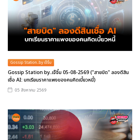
Gossip Station..by เจ๊จิ๋ม
Gossip Station by..เจ๊จิ๋ม 05-08-2569 ("สายบิด" ลองดีสิน
เชื่อ AI: บทเรียนราคาแพงของคนคิดเบี้ยวหนี้)
05 สิงหาคม 2569