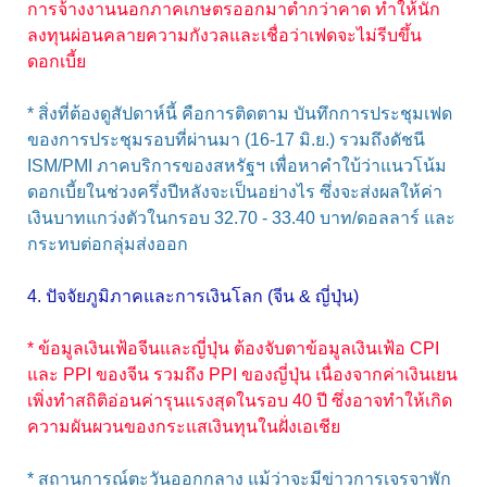
การจ้างงานนอกภาคเกษตรออกมาต่ำกว่าคาด ทำให้นัก
ลงทุนผ่อนคลายความกังวลและเชื่อว่าเฟดจะไม่รีบขึ้น
ดอกเบี้ย
* สิ่งที่ต้องดูสัปดาห์นี้ คือการติดตาม บันทึกการประชุมเฟด
ของการประชุมรอบที่ผ่านมา (16-17 มิ.ย.) รวมถึงดัชนี
ISM/PMI ภาคบริการของสหรัฐฯ เพื่อหาคำใบ้ว่าแนวโน้ม
ดอกเบี้ยในช่วงครึ่งปีหลังจะเป็นอย่างไร ซึ่งจะส่งผลให้ค่า
เงินบาทแกว่งตัวในกรอบ 32.70 - 33.40 บาท/ดอลลาร์ และ
กระทบต่อกลุ่มส่งออก
4. ปัจจัยภูมิภาคและการเงินโลก (จีน & ญี่ปุ่น)
* ข้อมูลเงินเฟ้อจีนและญี่ปุ่น ต้องจับตาข้อมูลเงินเฟ้อ CPI
และ PPI ของจีน รวมถึง PPI ของญี่ปุ่น เนื่องจากค่าเงินเยน
เพิ่งทำสถิติอ่อนค่ารุนแรงสุดในรอบ 40 ปี ซึ่งอาจทำให้เกิด
ความผันผวนของกระแสเงินทุนในฝั่งเอเชีย
* สถานการณ์ตะวันออกกลาง แม้ว่าจะมีข่าวการเจรจาพัก