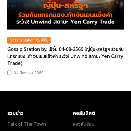
Gossip Station..by เจ๊จิ๋ม
Gossip Station by..เจ๊จิ๋ม 04-08-2569 (ญี่ปุ่น-สหรัฐฯ ร่วมกัน
แทรกแซง..ทำเงินเยนแข็งค่า ระวัง! Unwind สถานะ Yen Carry
Trade)
04 สิงหาคม 2569
รวมข่าว
คอลัมนิสต์
Talk of The Town
ส่องหุ้นร้อน