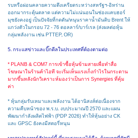
รบหรือผ่อนคลายความตึงเครียดระหว่างสหรัฐฯ-อิหร่าน
ออกมากระตุ้นตลาด แต่ความไม่แน่นอนในช่องแคบฮอร์
มุซยังคงอยู่ เป็นปัจจัยที่กดดัน/หนุนราคาน้ำมันดิบ Brent ให้
แกว่งตัวในกรอบ 72 - 76 ดอลลาร์/บาร์เรล (ส่งผลต่อหุ้น
กลุ่มพลังงาน เช่น PTTEP, OR)
5. กระแสข่าวและบิ๊กดีลในประเทศที่ต้องตามต่อ
* PLANB & COM7 การเข้าซื้อหุ้นข้ามสายเพื่อทำสื่อ
โฆษณาในร้านค้าไอที จะเริ่มเห็นแรงเก็งกำไรในกระดาน
มากขึ้นหลังนักวิเคราะห์มองว่าเป็นการ Synergies ที่คุ้ม
ค่า
* หุ้นกลุ่มรับเหมาและพลังงาน ได้อานิสงส์ต่อเนื่องจาก
ความคืบหน้าของ พ.ร.บ. งบประมาณปี 2570 และแผน
พัฒนากำลังผลิตไฟฟ้า (PDP 2026) ทำให้หุ้นอย่าง CK
และ GPSC ยังคงมีสตอรี่หนุน