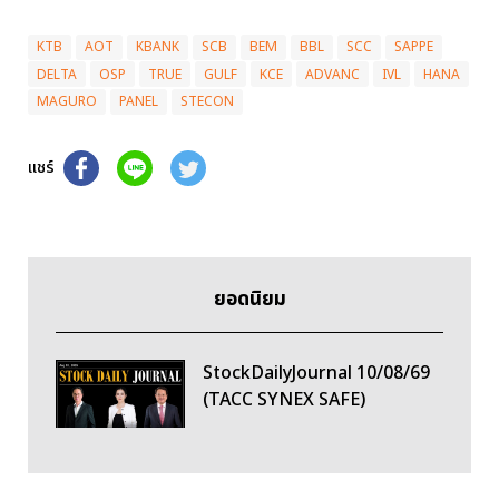
KTB
AOT
KBANK
SCB
BEM
BBL
SCC
SAPPE
DELTA
OSP
TRUE
GULF
KCE
ADVANC
IVL
HANA
MAGURO
PANEL
STECON
แชร์
ยอดนิยม
StockDailyJournal 10/08/69
(TACC SYNEX SAFE)