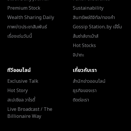
Premium Stock
Sustainability
Wealth Sharing Daily
สินทรัพย์ดิจิทัล/ทองคำ
ภาพข่าวประชาสัมพันธ์
Gossip Station..by เจ๊จิ๋ม
เรื่องเด่นวันนี้
ส้มซ่าส์ขาเม้าส์
Hot Stocks
จิปาถะ
ทีวีออนไลน์
เกี่ยวกับเรา
Exclusive Talk
สำนักข่าวออนไลน์
Hot Story
ธุรกิจของเรา
สเปเชียล วาไรตี้
ติดต่อเรา
Live Broadcast / The
Billionaire Way