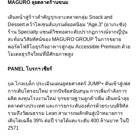
MAGURO ลุยตลาดร้านขนม
เดินหน้าสู่ก้าวสำคัญรุกเจาะตลาดกลุ่ม Snack and
Dessert คว้าไลเซนส์แบรนด์ยอดนิยม “Age.3” (อาเกะซัง)
ร้าน Specialty แซนด์วิชทอดระดับปรากฏการณ์จากญี่ปุ่น
สะท้อนวิสัยทัศน์ของ MAGURO GROUP ในการขยาย
พอร์ตโฟลิโอธุรกิจอาหารสู่กลุ่ม Accessible Premium ด้วย
โมเดลธุรกิจใหม่ที่มีศักยภาพสูง
PANEL โบรกฯ เชียร์
บล.โกลเบล็ก ประเมินแผนยุทธศาสตร์ JUMP+ ดันเข้าสู่เฟส
การเติบโตรอบใหม่ จากปัจจัยสนับสนุน การเพิ่มกำลังการ
ผลิต ลงทุนโรงงานใหม่ รุกขยายฐานลูกค้าเพิ่ม เดินหน้าลุย
ตลาดต่างประเทศ และการยกระดับองค์กรด้วยระบบดิจิทัล
รวมถึงวัฒนธรรม Lean สามารถผลักดันสู่เป้าหมายการ
เติบโตเฉลี่ย 39% ต่อปี รายได้แตะระดับ 400 ล้านบาท ในปี
2571