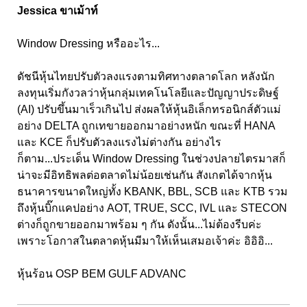
Jessica ขาเม้าท์
Window Dressing หรืออะไร...
ดัชนีหุ้นไทยปรับตัวลงแรงตามทิศทางตลาดโลก หลังนัก
ลงทุนเริ่มกังวลว่าหุ้นกลุ่มเทคโนโลยีและปัญญาประดิษฐ์
(AI) ปรับขึ้นมาเร็วเกินไป ส่งผลให้หุ้นอิเล็กทรอนิกส์ตัวแม่
อย่าง DELTA ถูกเทขายออกมาอย่างหนัก ขณะที่ HANA
และ KCE ก็ปรับตัวลงแรงไม่ต่างกัน อย่างไร
ก็ตาม...ประเด็น Window Dressing ในช่วงปลายไตรมาสก็
น่าจะมีอิทธิพลต่อตลาดไม่น้อยเช่นกัน สังเกตได้จากหุ้น
ธนาคารขนาดใหญ่ทั้ง KBANK, BBL, SCB และ KTB รวม
ถึงหุ้นบิ๊กแคปอย่าง AOT, TRUE, SCC, IVL และ STECON
ต่างก็ถูกขายออกมาพร้อม ๆ กัน ดังนั้น...ไม่ต้องรีบค่ะ
เพราะโอกาสในตลาดหุ้นมีมาให้เห็นเสมอเจ้าค่ะ อิอิอิ...
หุ้นร้อน OSP BEM GULF ADVANC