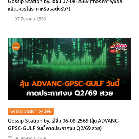
Gossip Station by..เจ๊จิ๋ม 07-08-2569 (“ทองคำ” พุ่งอีก
แล้ว..ควรไล่ราคาหรือรอตั้งรับ?)
07 สิงหาคม 2569
Gossip Station..by เจ๊จิ๋ม
Gossip Station by..เจ๊จิ๋ม 06-08-2569 (ลุ้น ADVANC-
GPSC-GULF วันนี้ คาดประกาศงบ Q2/69 สวย)
06 สิงหาคม 2569