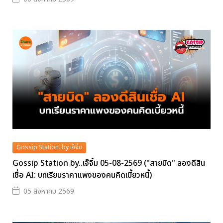
Gossip Station..by เจ๊จิ๋ม
Gossip Station by..เจ๊จิ๋ม 05-08-2569 ("สายบิด" ลองดีสิน
เชื่อ AI: บทเรียนราคาแพงของคนคิดเบี้ยวหนี้)
05 สิงหาคม 2569