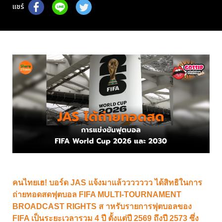
แชร์
คนไทยเฮ! บอร์ด JAS แจ้งมาแล้ววววววว ได้สิทธิในการ
ถ่ายทอดสดฟุตบอล FIFA MULTI-TOURNAMENT
BROADCAST RIGHTS ส าหรับรายการฟุตบอลของ
FIFA เป็นระยะเวลารวม 4 ปี ตั้งแต่ปี 2569 ถึงปี 2573 ซึ่ง