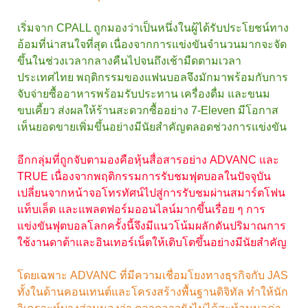
เริ่มจาก CPALL ถูกมองว่าเป็นหนึ่งในผู้ได้รับประโยชน์ทาง
อ้อมที่น่าสนใจที่สุด เนื่องจากการแข่งขันจำนวนมากจะจัด
ขึ้นในช่วงเวลากลางคืนไปจนถึงเช้ามืดตามเวลา
ประเทศไทย พฤติกรรมของแฟนบอลจึงมักมาพร้อมกับการ
จับจ่ายซื้ออาหารพร้อมรับประทาน เครื่องดื่ม และขนม
ขบเคี้ยว ส่งผลให้ร้านสะดวกซื้ออย่าง 7-Eleven มีโอกาส
เห็นยอดขายเพิ่มขึ้นอย่างมีนัยสำคัญตลอดช่วงการแข่งขัน
อีกกลุ่มที่ถูกจับตามองคือหุ้นสื่อสารอย่าง ADVANC และ
TRUE เนื่องจากพฤติกรรมการรับชมฟุตบอลในปัจจุบัน
เปลี่ยนจากหน้าจอโทรทัศน์ไปสู่การรับชมผ่านสมาร์ตโฟน
แท็บเล็ต และแพลตฟอร์มออนไลน์มากขึ้นเรื่อย ๆ การ
แข่งขันฟุตบอลโลกครั้งนี้จึงมีแนวโน้มผลักดันปริมาณการ
ใช้งานดาต้าและอินเทอร์เน็ตให้เติบโตขึ้นอย่างมีนัยสำคัญ
โดยเฉพาะ ADVANC ที่มีความเชื่อมโยงทางธุรกิจกับ JAS
ทั้งในด้านคอนเทนต์และโครงสร้างพื้นฐานดิจิทัล ทำให้นัก