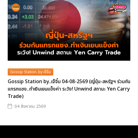
Gossip Station..by เจ๊จิ๋ม
Gossip Station by..เจ๊จิ๋ม 04-08-2569 (ญี่ปุ่น-สหรัฐฯ ร่วมกัน
แทรกแซง..ทำเงินเยนแข็งค่า ระวัง! Unwind สถานะ Yen Carry
Trade)
04 สิงหาคม 2569