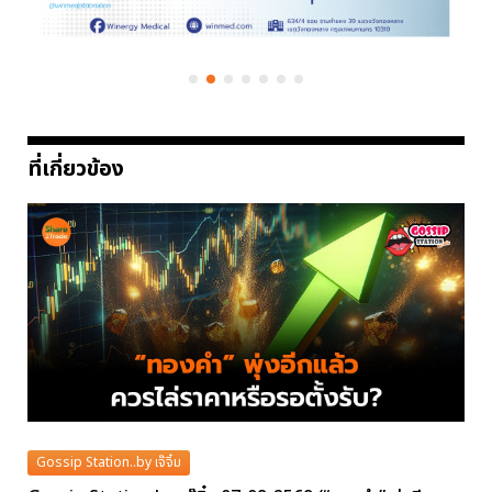
ที่เกี่ยวข้อง
Gossip Station..by เจ๊จิ๋ม