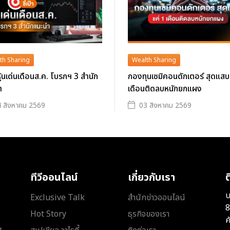
th Sharing
Wealth Sharing
าหุ้นเด่นเดือนส.ค. โบรกฯ 3 สำนัก
กองทุนเซมิคอนดักเตอร์ สุดแสบ
ำ
เดือนติดลบหนักยกแผง
 สิงหาคม 2569
03 สิงหาคม 2569
ทีวีออนไลน์
เกี่ยวกับเรา
ต
บ
Exclusive Talk
สำนักข่าวออนไลน์
8
Hot Story
ธุรกิจของเรา
ค