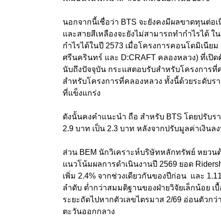
นอกจากนี้เชื่อว่า BTS จะยังคงมีผลขาดทุนต่อเ
และสายสีเหลืองจะยังไม่สามารถทำกำไรได้ ใน
กำไรได้ในปี 2573 เมื่อโครงการคอนโดมิเนียม
ศรีนครินทร์ และ D:CRAFT คลองหลวง) ที่เปิดต
นับถึงปัจจุบัน กระแสตอบรับสำหรับโครงการที่ศร
สำหรับโครงการที่คลองหลวง ทั้งนี้ด้วยระดับร
ที่แข็งแกร่ง
ดังนั้นคงคำแนะนำ ถือ สำหรับ BTS โดยปรับราค
2.9 บาท เป็น 2.3 บาท หลังจากปรับมูลค่าเงินล
ส่วน BEM นักวิเคราะห์บริษัทหลักทรัพย์ หยวนต
แนวโน้มผลการดำเนินงานปี 2569 ยอด Ridership แล
เพิ่ม 2.4% จากช่วงเดียวกันของปีก่อน และ 1.11 
ลำดับ ต่ำกว่าสมมติฐานของฝ่ายวิจัยเล็กน้อย
ระยะถัดไปหากตัวเลขไตรมาส 2/69 อ่อนตัวกว่
ตะวันออกกลาง