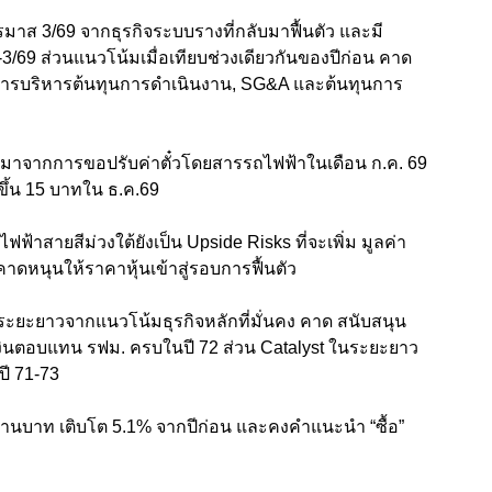
มาส 3/69 จากธุรกิจระบบรางที่กลับมาฟื้นตัว และมี
/69 ส่วนแนวโน้มเมื่อเทียบช่วงเดียวกันของปีก่อน คาด
การบริหารต้นทุนการดำเนินงาน, SG&A และต้นทุนการ
 จะมาจากการขอปรับค่าตั๋วโดยสารรถไฟฟ้าในเดือน ก.ค. 69
ึ้น 15 บาทใน ธ.ค.69
สายสีม่วงใต้ยังเป็น Upside Risks ที่จะเพิ่ม มูลค่า
หนุนให้ราคาหุ้นเข้าสู่รอบการฟื้นตัว
ยะยาวจากแนวโน้มธุรกิจหลักที่มั่นคง คาด สนับสนุน
ระเงินตอบแทน รฟม. ครบในปี 72 ส่วน Catalyst ในระยะยาว
ี 71-73
ล้านบาท เติบโต 5.1% จากปีก่อน และคงคำแนะนำ “ซื้อ”