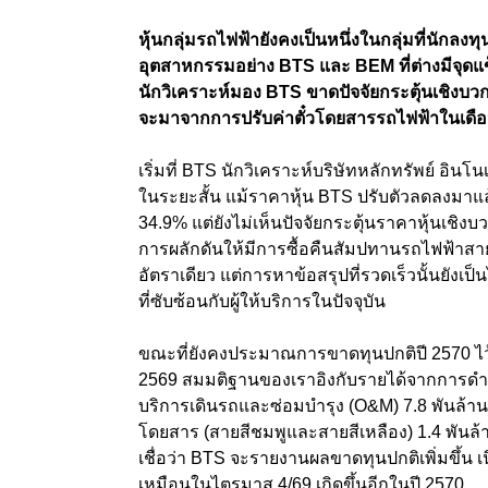
หุ้นกลุ่มรถไฟฟ้ายังคงเป็นหนึ่งในกลุ่มที่นักลง
อุตสาหกรรมอย่าง BTS และ BEM ที่ต่างมีจุดแข็
นักวิเคราะห์มอง BTS ขาดปัจจัยกระตุ้นเชิงบวก
จะมาจากการปรับค่าตั๋วโดยสารรถไฟฟ้าในเดือ
เริ่มที่ BTS นักวิเคราะห์บริษัทหลักทรัพย์ อิน
ในระยะสั้น แม้ราคาหุ้น BTS ปรับตัวลดลงมาแล้
34.9% แต่ยังไม่เห็นปัจจัยกระตุ้นราคาหุ้นเช
การผลักดันให้มีการซื้อคืนสัมปทานรถไฟฟ้าสา
อัตราเดียว แต่การหาข้อสรุปที่รวดเร็วนั้นยัง
ที่ซับซ้อนกับผู้ให้บริการในปัจจุบัน
ขณะที่ยังคงประมาณการขาดทุนปกติปี 2570 ไว้
2569 สมมติฐานของเราอิงกับรายได้จากการดำเน
บริการเดินรถและซ่อมบำรุง (O&M) 7.8 พันล้า
โดยสาร (สายสีชมพูและสายสีเหลือง) 1.4 พันล้าน
เชื่อว่า BTS จะรายงานผลขาดทุนปกติเพิ่มขึ้น เ
เหมือนในไตรมาส 4/69 เกิดขึ้นอีกในปี 2570