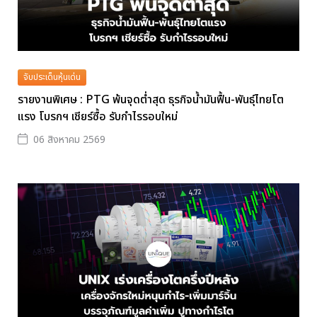
จับประเด็นหุ้นเด่น
รายงานพิเศษ : PTG พ้นจุดต่ำสุด ธุรกิจน้ำมันฟื้น-พันธุ์ไทยโต
แรง โบรกฯ เชียร์ซื้อ รับกำไรรอบใหม่
06 สิงหาคม 2569