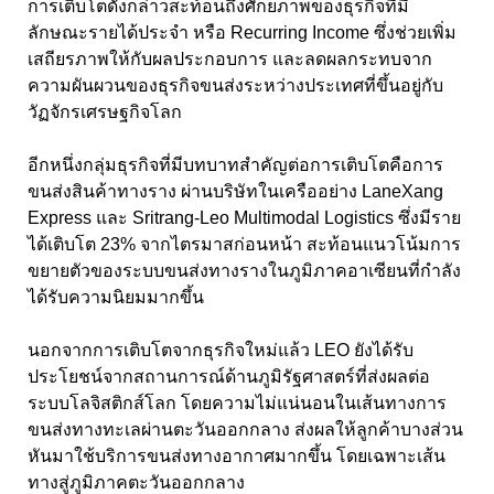
การเติบโตดังกล่าวสะท้อนถึงศักยภาพของธุรกิจที่มี
ลักษณะรายได้ประจำ หรือ Recurring Income ซึ่งช่วยเพิ่ม
เสถียรภาพให้กับผลประกอบการ และลดผลกระทบจาก
ความผันผวนของธุรกิจขนส่งระหว่างประเทศที่ขึ้นอยู่กับ
วัฏจักรเศรษฐกิจโลก
อีกหนึ่งกลุ่มธุรกิจที่มีบทบาทสำคัญต่อการเติบโตคือการ
ขนส่งสินค้าทางราง ผ่านบริษัทในเครืออย่าง LaneXang
Express และ Sritrang-Leo Multimodal Logistics ซึ่งมีราย
ได้เติบโต 23% จากไตรมาสก่อนหน้า สะท้อนแนวโน้มการ
ขยายตัวของระบบขนส่งทางรางในภูมิภาคอาเซียนที่กำลัง
ได้รับความนิยมมากขึ้น
นอกจากการเติบโตจากธุรกิจใหม่แล้ว LEO ยังได้รับ
ประโยชน์จากสถานการณ์ด้านภูมิรัฐศาสตร์ที่ส่งผลต่อ
ระบบโลจิสติกส์โลก โดยความไม่แน่นอนในเส้นทางการ
ขนส่งทางทะเลผ่านตะวันออกกลาง ส่งผลให้ลูกค้าบางส่วน
หันมาใช้บริการขนส่งทางอากาศมากขึ้น โดยเฉพาะเส้น
ทางสู่ภูมิภาคตะวันออกกลาง