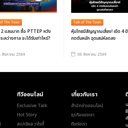
 of The Town
Talk of The Town
ิน 2 แสนบาท ซื้อ PTTEP หวัง
หุ้นไทยมีสัญญาณเสี่ยง! เปิด 4 ป
ระหว่างกาล จะได้รับเท่าไหร่?
กดดันหนัก ฉุดเสน่ห์ลดลง
 สิงหาคม 2569
06 สิงหาคม 2569
ทีวีออนไลน์
เกี่ยวกับเรา
ต
บ
Exclusive Talk
สำนักข่าวออนไลน์
8
Hot Story
ธุรกิจของเรา
ค
t
สเปเชียล วาไรตี้
ติดต่อเรา
เ