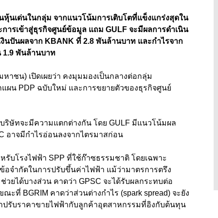
็นหุ้นเด่นในกลุ่ม จากแนวโน้มการเติบโตที่แข็งแกร่งสุดใน
ารเข้าสู่ธุรกิจศูนย์ข้อมูล แถม GULF จะมีผลการดำเนิน
กเงินปันผลจาก KBANK ที่ 2.8 พันล้านบาท และกำไรจาก
1.9 พันล้านบาท
(มหาชน) เปิดเผยว่า คงมุมมองเป็นกลางต่อกลุ่ม
แผน PDP ฉบับใหม่ และการขยายตัวของธุรกิจศูนย์
ะบริษัทจะมีความแตกต่างกัน โดย GULF มีแนวโน้มผล
C อาจมีกำไรอ่อนลงจากไตรมาสก่อน
รับโรงไฟฟ้า SPP ที่ใช้ก๊าซธรรมชาติ โดยเฉพาะ
ข้อจำกัดในการปรับขึ้นค่าไฟฟ้า แม้ว่ามาตรการตรึง
ะช่วยได้บางส่วน คาดว่า GPSC จะได้รับผลกระทบต่อ
ที่ BGRIM คาดว่าส่วนต่างกำไร (spark spread) จะยัง
าปรับราคาขายไฟฟ้ากับลูกค้าอุตสาหกรรมที่อิงกับต้นทุน