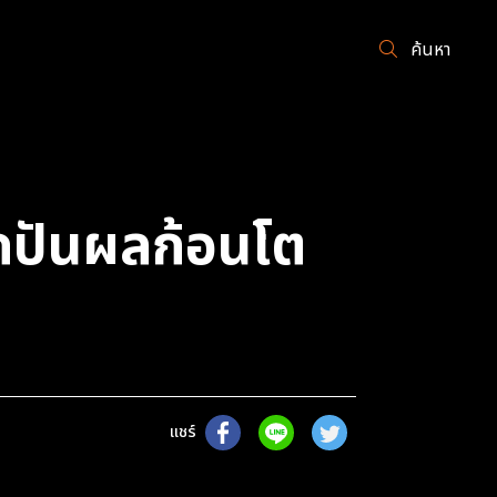
ค้นหา
๊กปันผลก้อนโต
แชร์