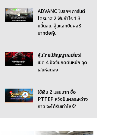
ADVANC โบรกฯ การันตี
ไตรมาส 2 ฟันกำไร 1.3
หมื่นลบ. ลุ้นแจกปันผล8
บาทต่อหุ้น
หุ้นไทยมีสัญญาณเสี่ยง!
เปิด 4 ปัจจัยกดดันหนัก ฉุด
เสน่ห์ลดลง
ใช้เงิน 2 แสนบาท ซื้อ
PTTEP หวังปันผลระหว่าง
กาล จะได้รับเท่าไหร่?