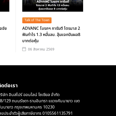
Talk of The Town
ัจจัย
ADVANC โบรกฯ การันตี ไตรมาส 2
ฟันกำไร 1.3 หมื่นลบ. ลุ้นแจกปันผล8
บาทต่อหุ้น
06 สิงหาคม 2569
ิดต่อเรา
ริษัท อินสไปร์ ออนไลน์ โซเชียล จำกัด
8/129 ถนนรัชดา-รามอินทรา แขวงคันนายาว เขต
ันนายาว กรุงเทพมหานคร 10230
ลขประจำตัวผู้เสียภาษีอากร 0105561135791