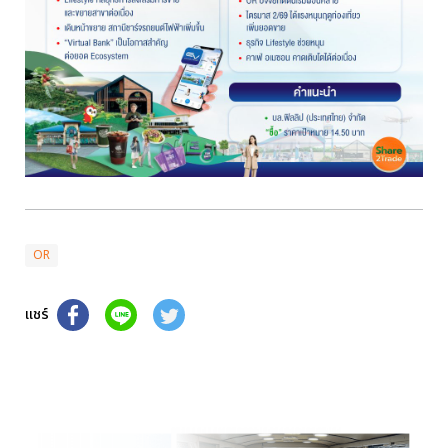
OR
แชร์