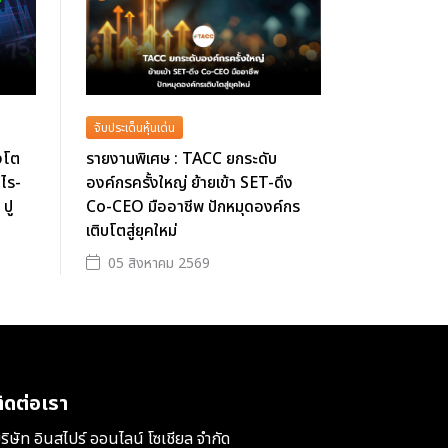
จับประเด็นหุ้นเด่น
งโต
รายงานพิเศษ : TACC ยกระดับ
ำไร-
องค์กรครั้งใหญ่ ย้ายเข้า SET-ดึง
 ปู
Co-CEO มืออาชีพ ปักหมุดองค์กร
เติบโตสู่ยุคใหม่
05 สิงหาคม 2569
ิดต่อเรา
ริษัท อินสไปร์ ออนไลน์ โซเชียล จำกัด