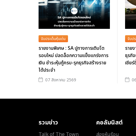
จับประเด็นหุ้นเด่น
จับประ
รายงานพิเศษ : SA ปูทางการเติบโต
รายงา
รอบใหม่ ปลดล็อกความแข็งแกร่งการ
ธุรกิ
เงิน ชำระหุ้นกู้ครบ-รุกธุรกิจสร้างราย
เชียร์
ได้ประจำ
07 สิงหาคม 2569
06
รวมข่าว
คอลัมนิสต์
Talk of The Town
ส่องหุ้นร้อน