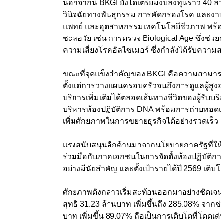
นอกจากนี้ BKGI ยังได้เตรียมงบลงทุนราว 40
วินิจฉัยทางพันธุกรรม การคัดกรองโรค และงาน
แพทย์ และอุตสาหกรรมเทคโนโลยีชีวภาพ พร้อ
ชะลอวัย เช่น การตรวจ Biological Age ซึ่งช
ความเสี่ยงโรคอัลไซเมอร์ ซึ่งกำลังได้รับความ
ขณะที่จุดแข็งสำคัญของ BKGI คือความสามาร
ตั้งแต่การวางแผนครอบครัวจนถึงการดูแลผู้สูงอ
บริการเพิ่มเติมได้ตลอดเส้นทางชีวิตของผู้รับบ
บริหารห้องปฏิบัติการ DNA พร้อมการถ่ายทอด
เพิ่มศักยภาพในการขยายธุรกิจได้อย่างรวดเร็ว
แรงสนับสนุนอีกด้านมาจากนโยบายภาครัฐที่ให
ร่วมมือกับภาคเอกชนในการจัดตั้งห้องปฏิบัติก
อย่างมีนัยสำคัญ และตั้งเป้ารายได้ปี 2569 เติ
ศักยภาพดังกล่าวเริ่มสะท้อนออกมาอย่างชัดเจ
สุทธิ 31.23 ล้านบาท เพิ่มขึ้นถึง 285.08% จากช
บาท เพิ่มขึ้น 89.07% ถือเป็นการเติบโตที่โดดเ