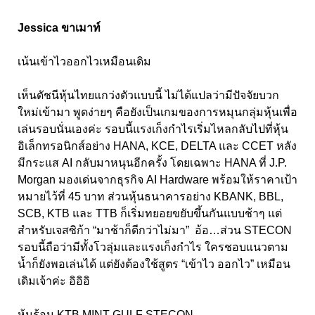
Jessica ขาเมาท์
เน้นเข้าไวออกไวเหมือนเดิม
เห็นดัชนีหุ้นไทยแกว่งตัวแบบนี้ ไม่ได้แปลว่ามีปัจจัยบวก
ใหม่เข้ามา พูดง่ายๆ คือยังเป็นเกมของการหมุนกลุ่มหุ้นเพื่อ
เล่นรอบนั่นเองค่ะ รอบนี้แรงเก็งกำไรเริ่มไหลกลับไปที่หุ้น
อิเล็กทรอนิกส์อย่าง HANA, KCE, DELTA และ CCET หลัง
มีกระแส AI กลับมาหนุนอีกครั้ง โดยเฉพาะ HANA ที่ J.P.
Morgan มองเด่นจากธุรกิจ AI Hardware พร้อมให้ราคาเป้า
หมายไว้ที่ 45 บาท ส่วนหุ้นธนาคารอย่าง KBANK, BBL,
SCB, KTB และ TTB ก็เริ่มทยอยขยับขึ้นกันแบบช้าๆ แต่
สำหรับเจสซิก้า “มาช้าก็ดีกว่าไม่มา” อ้อ…ส่วน STECON
รอบนี้ถือว่ามีทั้งโวลุ่มและแรงเก็งกำไร ใครชอบแนวตาม
น้ำก็ยังพอเล่นได้ แต่ยังต้องใช้สูตร “เข้าไว ออกไว” เหมือน
เดิมเจ้าค่ะ อิอิอิ
หุ้นร้อน KTB MINT GULF STECON