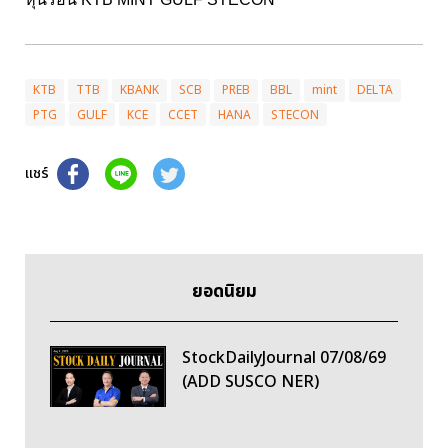
KTB
TTB
KBANK
SCB
PREB
BBL
mint
DELTA
PTG
GULF
KCE
CCET
HANA
STECON
แชร์
ยอดนิยม
StockDailyJournal 07/08/69
(ADD SUSCO NER)