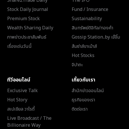
Share2Trade Daily
The IPO
Stock Daily Journal
Fund / Insurance
Premium Stock
Sustainability
Wealth Sharing Daily
สินทรัพย์ดิจิทัล/ทองคำ
ภาพข่าวประชาสัมพันธ์
Gossip Station..by เจ๊จิ๋ม
เรื่องเด่นวันนี้
ส้มซ่าส์ขาเม้าส์
Hot Stocks
จิปาถะ
ทีวีออนไลน์
เกี่ยวกับเรา
Exclusive Talk
สำนักข่าวออนไลน์
Hot Story
ธุรกิจของเรา
สเปเชียล วาไรตี้
ติดต่อเรา
Live Broadcast / The
Billionaire Way