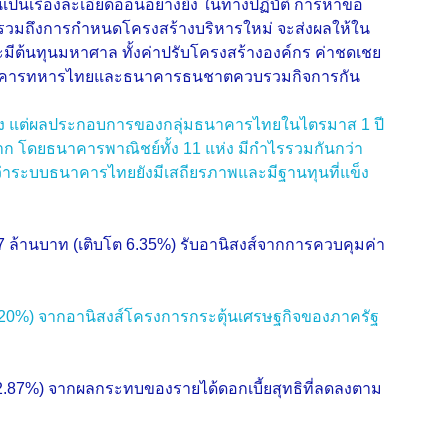
ป็นเรื่องละเอียดอ่อนอย่างยิ่ง ในทางปฏิบัติ การหาข้อ
อย รวมถึงการกำหนดโครงสร้างบริหารใหม่ จะส่งผลให้ใน
ีต้นทุนมหาศาล ทั้งค่าปรับโครงสร้างองค์กร ค่าชดเชย
ที่ธนาคารทหารไทยและธนาคารธนชาตควบรวมกิจการกัน
นจริง แต่ผลประกอบการของกลุ่มธนาคารไทยในไตรมาส 1 ปี
มาก โดยธนาคารพาณิชย์ทั้ง 11 แห่ง มีกำไรรวมกันกว่า
่าระบบธนาคารไทยยังมีเสถียรภาพและมีฐานทุนที่แข็ง
7 ล้านบาท (เติบโต 6.35%) รับอานิสงส์จากการควบคุมค่า
 6.20%) จากอานิสงส์โครงการกระตุ้นเศรษฐกิจของภาครัฐ
2.87%) จากผลกระทบของรายได้ดอกเบี้ยสุทธิที่ลดลงตาม