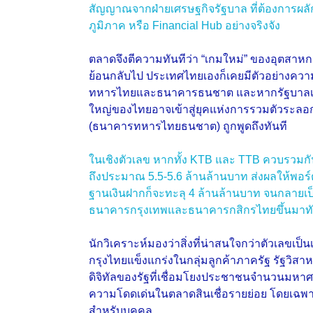
สัญญาณจากฝ่ายเศรษฐกิจรัฐบาล ที่ต้องการผลั
ภูมิภาค หรือ Financial Hub อย่างจริงจัง
ตลาดจึงตีความทันทีว่า “เกมใหม่” ของอุตสาห
ย้อนกลับไป ประเทศไทยเองก็เคยมีตัวอย่างค
ทหารไทยและธนาคารธนชาต และหากรัฐบาลเดิ
ใหญ่ของไทยอาจเข้าสู่ยุคแห่งการรวมตัวระลอ
(ธนาคารทหารไทยธนชาต) ถูกพูดถึงทันที
ในเชิงตัวเลข หากทั้ง KTB และ TTB ควบรวมกั
ถึงประมาณ 5.5-5.6 ล้านล้านบาท ส่งผลให้พอร์ต
ฐานเงินฝากก็จะทะลุ 4 ล้านล้านบาท จนกลายเป็
ธนาคารกรุงเทพและธนาคารกสิกรไทยขึ้นมาทั
นักวิเคราะห์มองว่าสิ่งที่น่าสนใจกว่าตัวเลขเป
กรุงไทยแข็งแกร่งในกลุ่มลูกค้าภาครัฐ รัฐวิสา
ดิจิทัลของรัฐที่เชื่อมโยงประชาชนจำนวนมห
ความโดดเด่นในตลาดสินเชื่อรายย่อย โดยเฉพาะส
สำหรับบุคคล