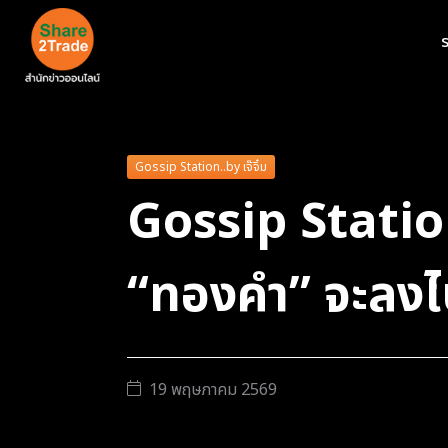
ร
Gossip Station..by เจ๊จิ๋ม
Gossip Station 
“ทองคำ” จะลงไป
19 พฤษภาคม 2569