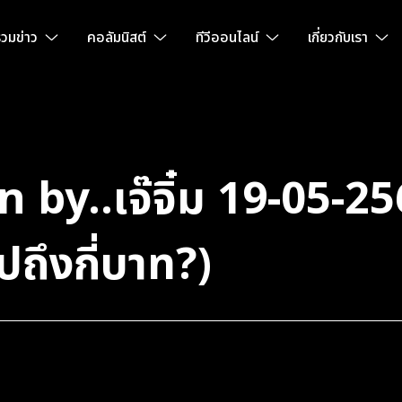
วมข่าว
คอลัมนิสต์
ทีวีออนไลน์
เกี่ยวกับเรา
by..เจ๊จิ๋ม 19-05-256
ถึงกี่บาท?)