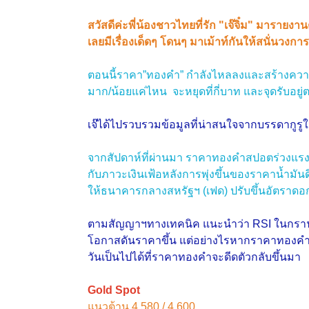
สวัสดีค่ะพี่น้องชาวไทยที่รัก "เจ๊จิ๋ม" มารายง
เลยมีเรื่องเด็ดๆ โดนๆ มาเม้าท์กันให้สนั่นวง
ตอนนี้ราคา”ทองคำ” กำลังไหลลงและสร้างความ
มาก/น้อยแค่ไหน จะหยุดที่กี่บาท และจุดรับอยู
เจ๊ได้ไปรวบรวมข้อมูลที่น่าสนใจจากบรรดากูรูใ
จากสัปดาห์ที่ผ่านมา ราคาทองคําสปอตร่วงแรงเน
กับภาวะเงินเฟ้อหลังการพุ่งขึ้นของราคาน้ำมั
ให้ธนาคารกลางสหรัฐฯ (เฟด) ปรับขึ้นอัตราดอกเบ
ตามสัญญาฯทางเทคนิค แนะนำว่า RSI ในกราฟ 4H
โอกาสดันราคาขึ้น แต่อย่างไรหากราคาทองคำย
วันเป็นไปได้ที่ราคาทองคำจะดีดตัวกลับขึ้นมา
Gold Spot
แนวต้าน 4,580 / 4,600