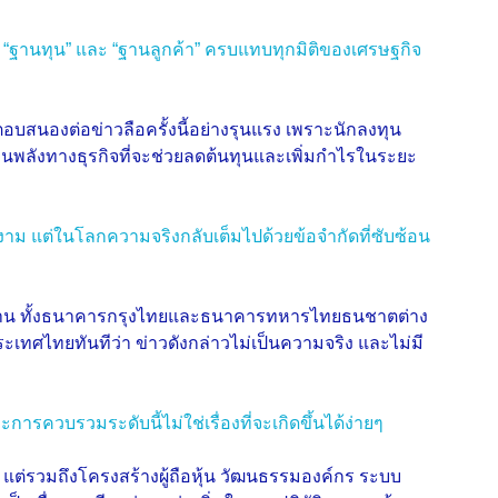
ง “ฐานทุน” และ “ฐานลูกค้า” ครบแทบทุกมิติของเศรษฐกิจ
ุ้นตอบสนองต่อข่าวลือครั้งนี้อย่างรุนแรง เพราะนักลงทุน
พลังทางธุรกิจที่จะช่วยลดต้นทุนและเพิ่มกำไรในระยะ
งาม แต่ในโลกความจริงกลับเต็มไปด้วยข้อจำกัดที่ซับซ้อน
่นาน ทั้งธนาคารกรุงไทยและธนาคารทหารไทยธนชาตต่าง
ระเทศไทยทันทีว่า ข่าวดังกล่าวไม่เป็นความจริง และไม่มี
รควบรวมระดับนี้ไม่ใช่เรื่องที่จะเกิดขึ้นได้ง่ายๆ
ี แต่รวมถึงโครงสร้างผู้ถือหุ้น วัฒนธรรมองค์กร ระบบ