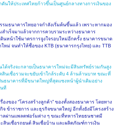
กดันให้ประเทศไทยก้าวขึ้นเป็นศูนย์กลางทางการเงินของ
กรรมธนาคารไทยอาจกำลังเริ่มต้นขึ้นแล้ว เพราะหากมอง
วามสำเร็จมาแล้วจากการควบรวมระหว่างธนาคาร
นหน้าใช้มาตรการจูงใจรอบใหม่อีกครั้ง ธนาคารขนาด
กใหม่ จนทำให้ชื่อของ KTB (ธนาคารกรุงไทย) และ TTB
นได้จริงจะกลายเป็นธนาคารใหม่จะมีสินทรัพย์รวมกันสูง
สินเชื่อรวมจะขยับเข้าใกล้ระดับ 4 ล้านล้านบาท ขณะที่
นธนาคารที่มีขนาดใหญ่ที่สุดแซงหน้าผู้นำเดิมอย่าง
นที
็นเรื่องของ “โครงสร้างลูกค้า” ของทั้งสองธนาคาร โดยทาง
หกิจ ข้าราชการ และธุรกิจขนาดใหญ่ อีกทั้งยังมีโครงสร้าง
าศาลผ่านแพลตฟอร์มต่าง ๆ ขณะที่ทหารไทยธนชาตมี
ินเชื่อรถยนต์ สินเชื่อบ้าน และผลิตภัณฑ์การเงิน