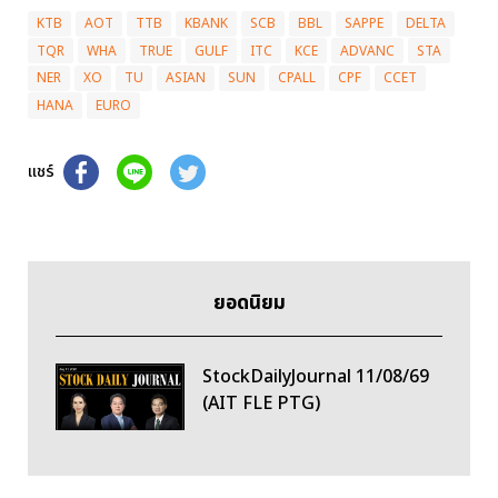
KTB
AOT
TTB
KBANK
SCB
BBL
SAPPE
DELTA
TQR
WHA
TRUE
GULF
ITC
KCE
ADVANC
STA
NER
XO
TU
ASIAN
SUN
CPALL
CPF
CCET
HANA
EURO
แชร์
ยอดนิยม
StockDailyJournal 11/08/69
(AIT FLE PTG)