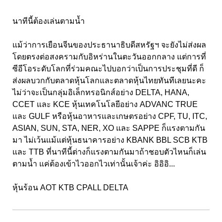
นาทีนี้ต้องเล่นตามน้ำ
แม้ว่าการเยือนจีนของประธานาธิบดีสหรัฐฯ จะยังไม่ส่งผล
โดยตรงต่อสงครามกับอิหร่านในตะวันออกกลาง แต่การที่
ซีอีโอระดับโลกที่ร่วมคณะไปบอกว่าเป็นการประชุมที่ดี ก็
ส่งผลบวกกับตลาดหุ้นโลกและตลาดหุ้นไทยทันทีเลยนะคะ
ไม่ว่าจะเป็นกลุ่มอิเล็กทรอนิกส์อย่าง DELTA, HANA,
CCET และ KCE หุ้นเทคโนโลยีอย่าง ADVANC TRUE
และ GULF หรือหุ้นอาหารและเกษตรอย่าง CPF, TU, ITC,
ASIAN, SUN, STA, NER, XO และ SAPPE ก็แรงตามกัน
มา ไม่เว้นแม้แต่หุ้นธนาคารอย่าง KBANK BBL SCB KTB
และ TTB ที่นาทีนี้ต่างก็แรงตามกันมาถ้าชอบตัวไหนก็เล่น
ตามน้ำ แค่ต้องเข้าไวออกไวเท่านั้นเจ้าค่ะ อิอิอิ...
หุ้นร้อน AOT KTB CPALL DELTA