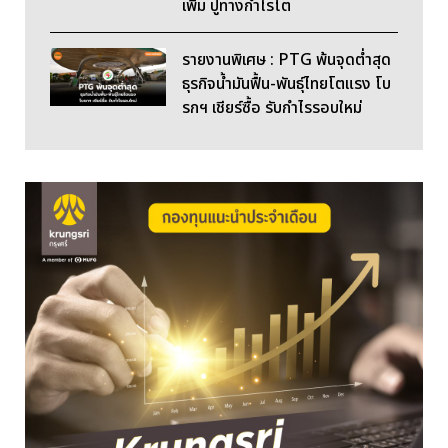
เพิ่ม ปูทางกำไรโต
รายงานพิเศษ : PTG พ้นจุดต่ำสุด
ธุรกิจน้ำมันฟื้น-พันธุ์ไทยโตแรง โบ
รกฯ เชียร์ซื้อ รับกำไรรอบใหม่