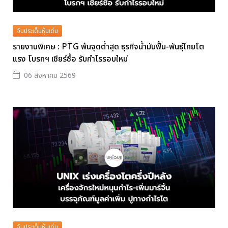
จับประเด็นหุ้นเด่น
รายงานพิเศษ : PTG พ้นจุดต่ำสุด ธุรกิจน้ำมันฟื้น-พันธุ์ไทยโต
แรง โบรกฯ เชียร์ซื้อ รับกำไรรอบใหม่
06 สิงหาคม 2569
จับประเด็นหุ้นเด่น