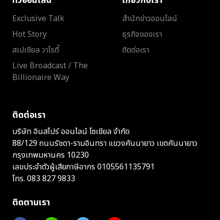
ทีวีออนไลน์
เกี่ยวกับเรา
Exclusive Talk
สำนักข่าวออนไลน์
Hot Story
ธุรกิจของเรา
สเปเชียล วาไรตี้
ติดต่อเรา
Live Broadcast / The
Billionaire Way
ติดต่อเรา
บริษัท อินสไปร์ ออนไลน์ โซเชียล จำกัด
88/129 ถนนรัชดา-รามอินทรา แขวงคันนายาว เขตคันนายาว
กรุงเทพมหานคร 10230
เลขประจำตัวผู้เสียภาษีอากร 0105561135791
โทร.
083 827 9833
ติดตามเรา