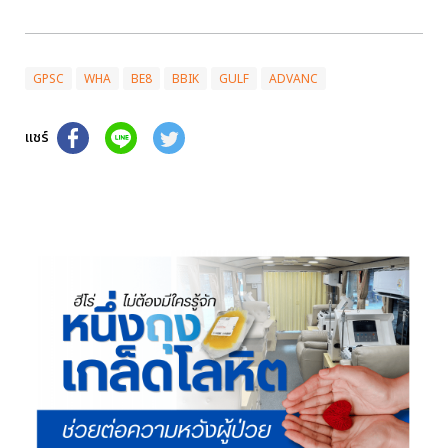
GPSC
WHA
BE8
BBIK
GULF
ADVANC
แชร์