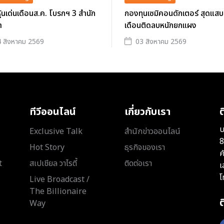
าหุ้นเด่นเดือนส.ค. โบรกฯ 3 สำนัก
กองทุนเซมิคอนดักเตอร์ สุดแสบ
ำ
เดือนติดลบหนักยกแผง
 สิงหาคม 2569
03 สิงหาคม 2569
ทีวีออนไลน์
เกี่ยวกับเรา
ต
บ
Exclusive Talk
สำนักข่าวออนไลน์
8
Hot Story
ธุรกิจของเรา
ค
t
สเปเชียล วาไรตี้
ติดต่อเรา
เ
โ
Live Broadcast /
The Billionaire
Way