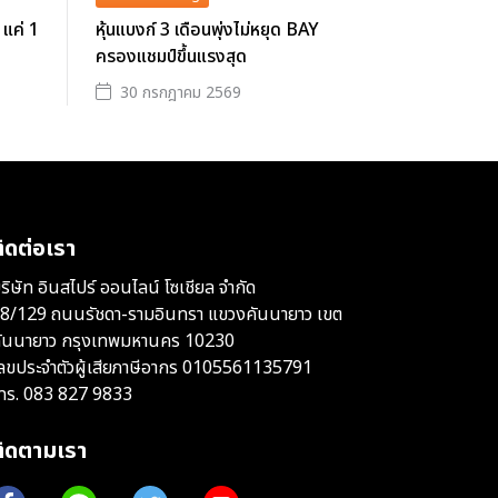
 แค่ 1
หุ้นแบงก์ 3 เดือนพุ่งไม่หยุด BAY
ครองแชมป์ขึ้นแรงสุด
30 กรกฎาคม 2569
ิดต่อเรา
ริษัท อินสไปร์ ออนไลน์ โซเชียล จำกัด
8/129 ถนนรัชดา-รามอินทรา แขวงคันนายาว เขต
ันนายาว กรุงเทพมหานคร 10230
ลขประจำตัวผู้เสียภาษีอากร 0105561135791
ทร.
083 827 9833
ติดตามเรา