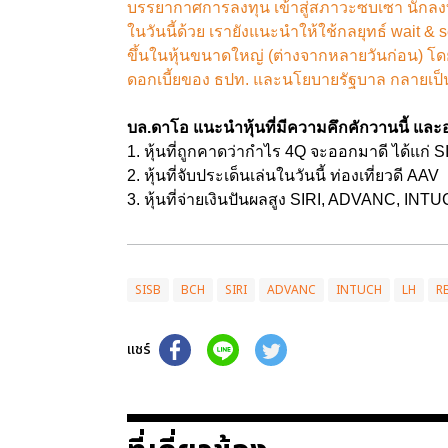
บรรยากาศการลงทุน เข้าสู่สภาวะซบเซา นักล
ในวันนี้ด้วย เรายังแนะนำให้ใช้กลยุทธ์ wait & 
ขึ้นในหุ้นขนาดใหญ่ (ต่างจากหลายวันก่อน)
ดอกเบี้ยของ ธปท. และนโยบายรัฐบาล กลายเป็นก
บล.ดาโอ แนะนำหุ้นที่มีความคึกคักวานนี้ และอา
1. หุ้นที่ถูกคาดว่ากำไร 4Q จะออกมาดี ได้แก่
2. หุ้นที่จับประเด็นเล่นในวันนี้ ท่องเที่ยวดี AAV
3. หุ้นที่จ่ายเงินปันผลสูง SIRI, ADVANC, INT
SISB
BCH
SIRI
ADVANC
INTUCH
LH
R
แชร์