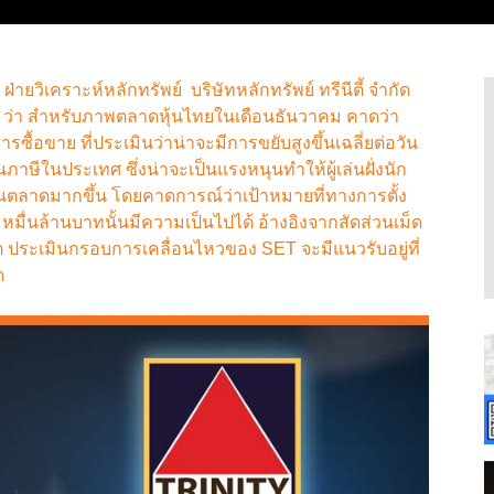
ายวิเคราะห์หลักทรัพย์ บริษัทหลักทรัพย์ ทรีนีตี้ จำกัด
6 ว่า สำหรับภาพตลาดหุ้นไทยในเดือนธันวาคม คาดว่า
ซื้อขาย ที่ประเมินว่าน่าจะมีการขยับสูงขึ้นเฉลี่ยต่อวัน
ษีในประเทศ ซึ่งน่าจะเป็นแรงหนุนทำให้ผู้เล่นฝั่งนัก
นตลาดมากขึ้น โดยคาดการณ์ว่าเป้าหมายที่ทางการตั้ง
1 หมื่นล้านบาทนั้นมีความเป็นไปได้ อ้างอิงจากสัดส่วนเม็ด
ีต ประเมินกรอบการเคลื่อนไหวของ SET จะมีแนวรับอยู่ที่
ด