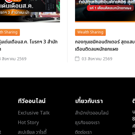
th Sharing
Wealth Sharing
าหุ้นเด่นเดือนส.ค. โบรกฯ 3 สำนัก
กองทุนเซมิคอนดักเตอร์ สุดแสบ
ำ
เดือนติดลบหนักยกแผง
 สิงหาคม 2569
03 สิงหาคม 2569
ทีวีออนไลน์
เกี่ยวกับเรา
ต
บ
Exclusive Talk
สำนักข่าวออนไลน์
8
Hot Story
ธุรกิจของเรา
ค
t
สเปเชียล วาไรตี้
ติดต่อเรา
เ