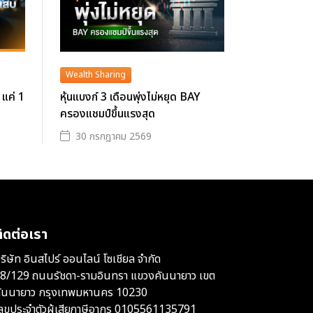
Wealth Sharing
 แค่ 1
หุ้นแบงก์ 3 เดือนพุ่งไม่หยุด BAY
ครองแชมป์ขึ้นแรงสุด
30 กรกฎาคม 2569
ิดต่อเรา
ริษัท อินสไปร์ ออนไลน์ โซเชียล จำกัด
8/129 ถนนรัชดา-รามอินทรา แขวงคันนายาว เขต
ันนายาว กรุงเทพมหานคร 10230
ลขประจำตัวผู้เสียภาษีอากร 0105561135791