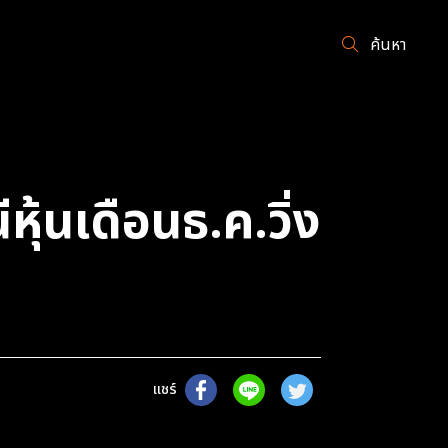
ค้นหา
หุ้นเดือนธ.ค.วิ่ง
แชร์