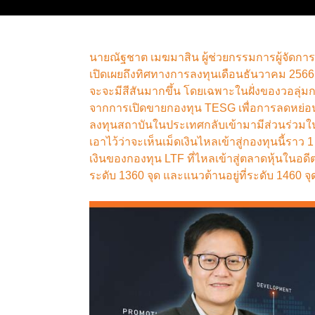
นายณัฐชาต เมฆมาสิน ผู้ช่วยกรรมการผู้จัดการ ฝ่
เปิดเผยถึงทิศทางการลงทุนเดือนธันวาคม 256
จะจะมีสีสันมากขึ้น โดยเฉพาะในฝั่งของวอลุ่มการ
จากการเปิดขายกองทุน TESG เพื่อการลดหย่อนภา
ลงทุนสถาบันในประเทศกลับเข้ามามีส่วนร่วมใ
เอาไว้ว่าจะเห็นเม็ดเงินไหลเข้าสู่กองทุนนี้ราว 
เงินของกองทุน LTF ที่ไหลเข้าสู่ตลาดหุ้นในอด
ระดับ 1360 จุด และแนวต้านอยู่ที่ระดับ 1460 จุ