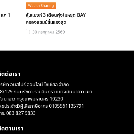
Wealth Sharing
 แค่ 1
หุ้นแบงก์ 3 เดือนพุ่งไม่หยุด BAY
ครองแชมป์ขึ้นแรงสุด
30 กรกฎาคม 2569
ิดต่อเรา
ริษัท อินสไปร์ ออนไลน์ โซเชียล จำกัด
8/129 ถนนรัชดา-รามอินทรา แขวงคันนายาว เขต
ันนายาว กรุงเทพมหานคร 10230
ลขประจำตัวผู้เสียภาษีอากร 0105561135791
ทร.
083 827 9833
ติดตามเรา