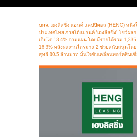
บมจ. เฮงลิสซิ่ง แอนด์ แคปปิตอล (HENG) หนึ่งใ
ประเทศไทย ภายใต้แบรนด์ ‘เฮงลิสซิ่ง’ โชว์ผลก
เติบโต 13.4% ตามแผน โดยมีรายได้รวม 1,335.2
16.3% หลังผลงานไตรมาส 2 ช่วยสนับสนุนโดยมี
สุทธิ 80.5 ล้านบาท มั่นใจขับเคลื่อนพอร์ตสินเชื