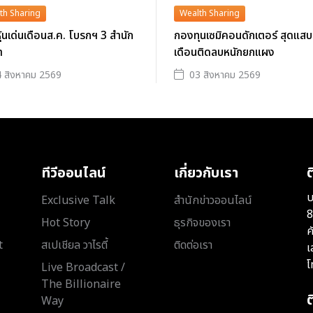
th Sharing
Wealth Sharing
าหุ้นเด่นเดือนส.ค. โบรกฯ 3 สำนัก
กองทุนเซมิคอนดักเตอร์ สุดแสบ
ำ
เดือนติดลบหนักยกแผง
 สิงหาคม 2569
03 สิงหาคม 2569
ทีวีออนไลน์
เกี่ยวกับเรา
ต
บ
Exclusive Talk
สำนักข่าวออนไลน์
8
Hot Story
ธุรกิจของเรา
ค
t
สเปเชียล วาไรตี้
ติดต่อเรา
เ
โ
Live Broadcast /
The Billionaire
Way