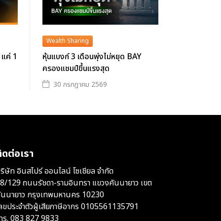
Wealth Sharing
 แค่ 1
หุ้นแบงก์ 3 เดือนพุ่งไม่หยุด BAY
ครองแชมป์ขึ้นแรงสุด
30 กรกฎาคม 2569
ิดต่อเรา
ริษัท อินสไปร์ ออนไลน์ โซเชียล จำกัด
8/129 ถนนรัชดา-รามอินทรา แขวงคันนายาว เขต
ันนายาว กรุงเทพมหานคร 10230
ลขประจำตัวผู้เสียภาษีอากร 0105561135791
ทร.
083 827 9833