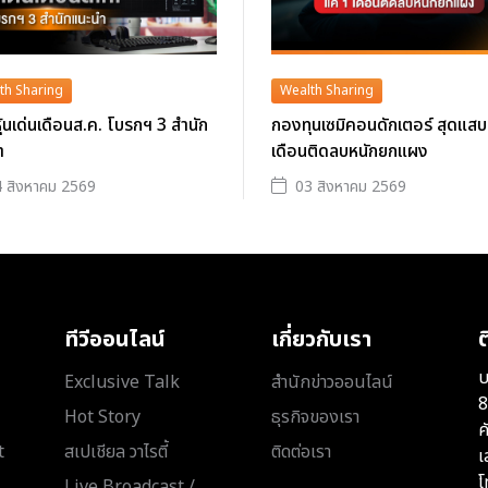
th Sharing
Wealth Sharing
าหุ้นเด่นเดือนส.ค. โบรกฯ 3 สำนัก
กองทุนเซมิคอนดักเตอร์ สุดแสบ
ำ
เดือนติดลบหนักยกแผง
 สิงหาคม 2569
03 สิงหาคม 2569
ทีวีออนไลน์
เกี่ยวกับเรา
ต
บ
Exclusive Talk
สำนักข่าวออนไลน์
8
Hot Story
ธุรกิจของเรา
ค
t
สเปเชียล วาไรตี้
ติดต่อเรา
เ
โ
Live Broadcast /