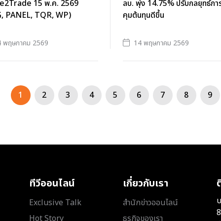
e2Trade 15 พ.ค. 2569
ลบ. พุ่ง 14.75% ปรับกลยุทธ์กา
, PANEL, TQR, WP)
คุมต้นทุนดีขึ้น
4 พฤษภาคม 2569
14 พฤษภาคม 2569
1
2
3
4
5
6
7
8
9
ทีวีออนไลน์
เกี่ยวกับเรา
ต
บ
Exclusive Talk
สำนักข่าวออนไลน์
8
Hot Story
ธุรกิจของเรา