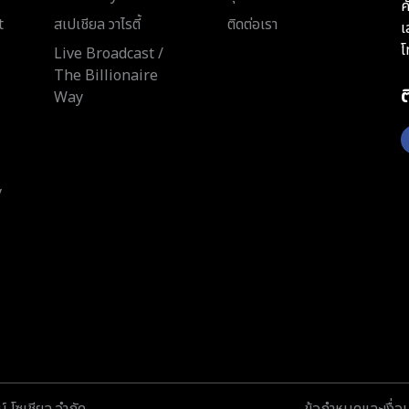
ค
t
สเปเชียล วาไรตี้
ติดต่อเรา
เ
โ
Live Broadcast /
The Billionaire
Way
y