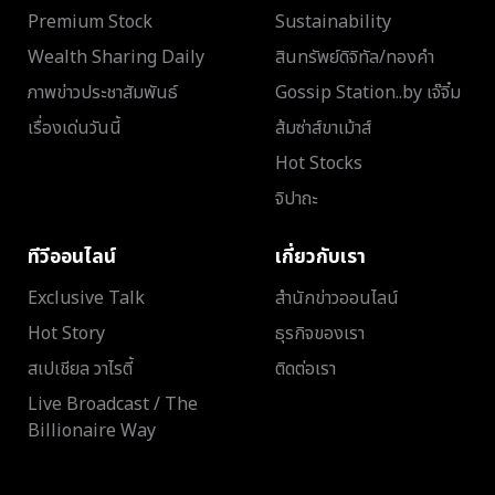
Premium Stock
Sustainability
Wealth Sharing Daily
สินทรัพย์ดิจิทัล/ทองคำ
ภาพข่าวประชาสัมพันธ์
Gossip Station..by เจ๊จิ๋ม
เรื่องเด่นวันนี้
ส้มซ่าส์ขาเม้าส์
Hot Stocks
จิปาถะ
ทีวีออนไลน์
เกี่ยวกับเรา
Exclusive Talk
สำนักข่าวออนไลน์
Hot Story
ธุรกิจของเรา
สเปเชียล วาไรตี้
ติดต่อเรา
Live Broadcast / The
Billionaire Way