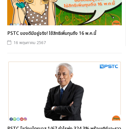
PSTC ของดีมีอยู่จริง! ใช้สิทธิเพิ่มทุนถึง 16 พ.ค.นี้
16 พฤษภาคม 2567
PSTC โชว์งบไตรมาส 1/67 กำไรพุ่ง 324.3% พร้อมเทิร์นอะราว