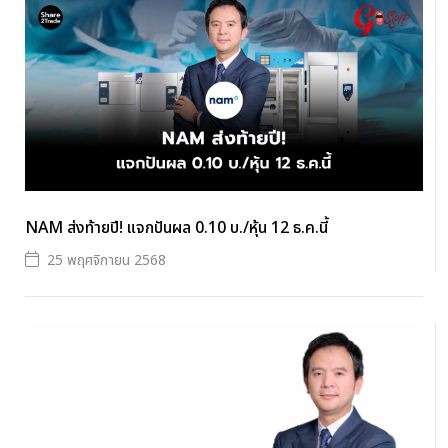
NAM ส่งท้ายปี! แจกปันผล 0.10 บ./หุ้น 12 ธ.ค.นี้
25 พฤศจิกายน 2568