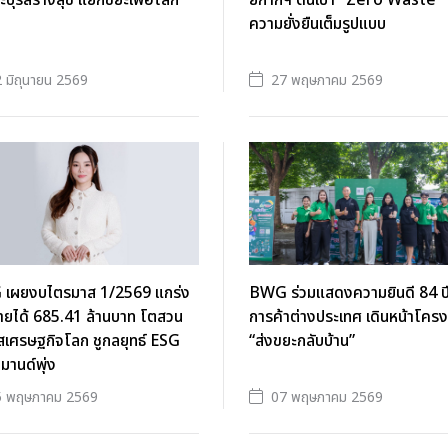
บุรีสร้างสุข แยกขยะเพื่อโลก
ยกากฯ ดันเป้า "Zero Waste" ส
ความยั่งยืนเต็มรูปแบบ
 มิถุนายน 2569
27 พฤษภาคม 2569
เผยงบไตรมาส 1/2569 แกร่ง
BWG ร่วมแสดงความยินดี 84 ป
ายได้ 685.41 ล้านบาท โตสวน
การค้าต่างประเทศ เดินหน้าโคร
เศรษฐกิจโลก ชูกลยุทธ์ ESG
“ส่งขยะกลับบ้าน”
ีมานด์พุ่ง
5 พฤษภาคม 2569
07 พฤษภาคม 2569