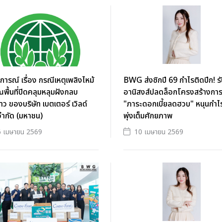
ารณ์ เรื่อง กรณีเหตุเพลิงไหม้
BWG ส่งซิกปี 69 กำไรติดปีก! ร
ณพื้นที่ปิดคลุมหลุมฝังกลบ
อานิสงส์ปลดล็อกโครงสร้างการ
ราว ของบริษัท เบตเตอร์ เวิลด์
"ภาระดอกเบี้ยลดฮวบ" หนุนกำไร
จำกัด (มหาชน)
พุ่งเต็มศักยภาพ
6 เมษายน 2569
10 เมษายน 2569