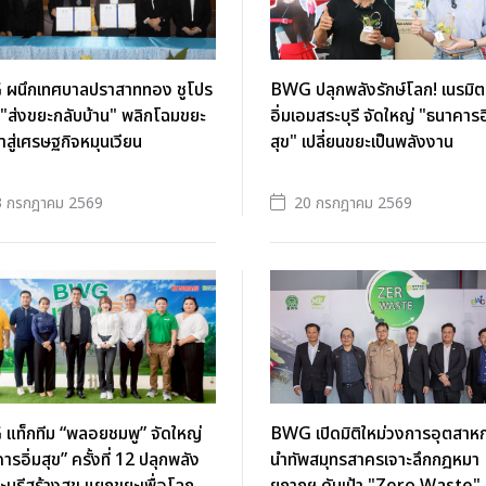
ผนึกเทศบาลปราสาททอง ชูโปร
BWG ปลุกพลังรักษ์โลก! เนรมิ
 "ส่งขยะกลับบ้าน" พลิกโฉมขยะ
อิ่มเอมสระบุรี จัดใหญ่ "ธนาคารอ
าสู่เศรษฐกิจหมุนเวียน
สุข" เปลี่ยนขยะเป็นพลังงาน
3 กรกฎาคม 2569
20 กรกฎาคม 2569
แท็กทีม “พลอยชมพู” จัดใหญ่
BWG เปิดมิติใหม่วงการอุตสาห
ารอิ่มสุข” ครั้งที่ 12 ปลุกพลัง
นำทัพสมุทรสาครเจาะลึกกฎหมา