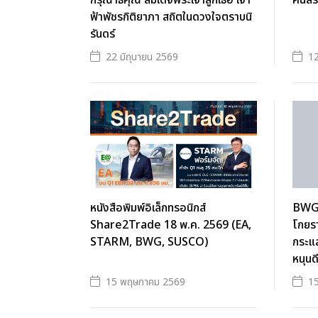
กรุณาธิคุณ สมเด็จพระเจ้าลูกเธอ เจ้า
คนสระ
ฟ้าพัชรกิติยาภา สถิตในดวงใจตราบนิ
รันดร์
22 มิถุนายน 2569
12
หนังสือพิมพ์อิเล็กทรอนิกส์
BWG 
Share2Trade 18 พ.ค. 2569 (EA,
โกยร
STARM, BWG, SUSCO)
กระแส
หนุนด
15 พฤษภาคม 2569
1