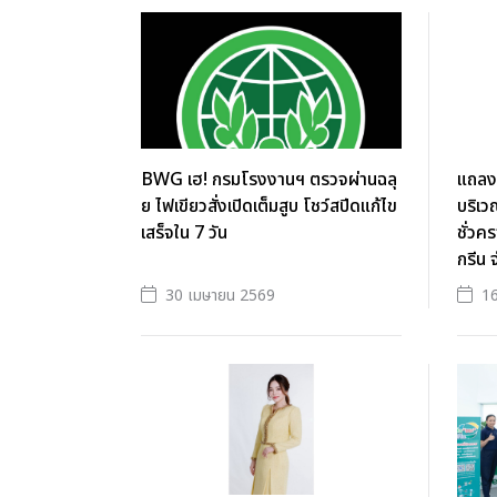
BWG เฮ! กรมโรงงานฯ ตรวจผ่านฉลุ
แถลงก
ย ไฟเขียวสั่งเปิดเต็มสูบ โชว์สปีดแก้ไข
บริเว
เสร็จใน 7 วัน
ชั่วค
กรีน 
30 เมษายน 2569
1