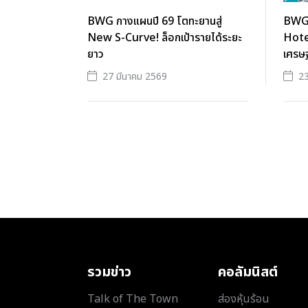
BWG กางแผนปี 69 โตทะยานสู่
BWG 
New S-Curve! ล็อกเป้ารายได้ระยะ
Hotel
ยาว
เศรษฐ
27 มีนาคม 2569
23
รวมข่าว
คอลัมนิสต์
Talk of The Town
ส่องหุ้นร้อน