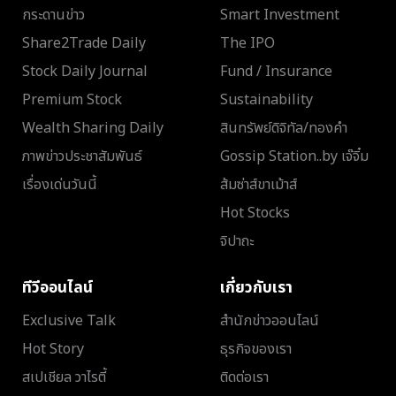
กระดานข่าว
Smart Investment
Share2Trade Daily
The IPO
Stock Daily Journal
Fund / Insurance
Premium Stock
Sustainability
Wealth Sharing Daily
สินทรัพย์ดิจิทัล/ทองคำ
ภาพข่าวประชาสัมพันธ์
Gossip Station..by เจ๊จิ๋ม
เรื่องเด่นวันนี้
ส้มซ่าส์ขาเม้าส์
Hot Stocks
จิปาถะ
ทีวีออนไลน์
เกี่ยวกับเรา
Exclusive Talk
สำนักข่าวออนไลน์
Hot Story
ธุรกิจของเรา
สเปเชียล วาไรตี้
ติดต่อเรา