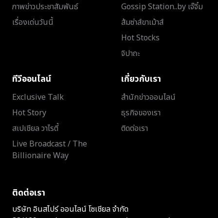
ภาพข่าวประชาสัมพันธ์
Gossip Station..by เจ๊จิ๋ม
เรื่องเด่นวันนี้
ส้มซ่าส์ขาเม้าส์
Hot Stocks
จิปาถะ
ทีวีออนไลน์
เกี่ยวกับเรา
Exclusive Talk
สำนักข่าวออนไลน์
Hot Story
ธุรกิจของเรา
สเปเชียล วาไรตี้
ติดต่อเรา
Live Broadcast / The
Billionaire Way
ติดต่อเรา
บริษัท อินสไปร์ ออนไลน์ โซเชียล จำกัด