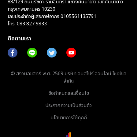
88/129 ถนนรัชดา-รามอินทรา แขวงคันนายาว เขตคันนายาว
กรุงเทพมหานคร 10230
เลขประจำตัวผู้เสียภาษีอากร 0105561135791
โทร.
083 827 9833
ติดตามเรา
© สงวนลิขสิทธิ์ พ.ศ. 2569 บริษัท อินสไปร์ ออนไลน์ โซเชียล
จำกัด
ข้อกำหนดและเงื่อนไข
ประกาศความเป็นส่วนตัว
นโยบายการใช้คุกกี้