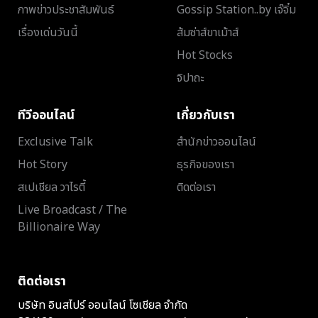
ภาพข่าวประชาสัมพันธ์
Gossip Station..by เจ๊จิ๋ม
เรื่องเด่นวันนี้
ส้มซ่าส์ขาเม้าส์
Hot Stocks
จิปาถะ
ทีวีออนไลน์
เกี่ยวกับเรา
Exclusive Talk
สำนักข่าวออนไลน์
Hot Story
ธุรกิจของเรา
สเปเชียล วาไรตี้
ติดต่อเรา
Live Broadcast / The
Billionaire Way
ติดต่อเรา
บริษัท อินสไปร์ ออนไลน์ โซเชียล จำกัด