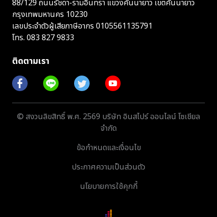
88/129 ถนนรัชดา-รามอินทรา แขวงคันนายาว เขตคันนายาว
กรุงเทพมหานคร 10230
เลขประจำตัวผู้เสียภาษีอากร 0105561135791
โทร.
083 827 9833
ติดตามเรา
© สงวนลิขสิทธิ์ พ.ศ. 2569 บริษัท อินสไปร์ ออนไลน์ โซเชียล
จำกัด
ข้อกำหนดและเงื่อนไข
ประกาศความเป็นส่วนตัว
นโยบายการใช้คุกกี้