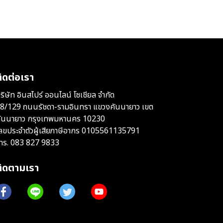
ิดต่อเรา
ริษัท อินสไปร์ ออนไลน์ โซเชียล จำกัด
8/129 ถนนรัชดา-รามอินทรา แขวงคันนายาว เขต
ันนายาว กรุงเทพมหานคร 10230
ลขประจำตัวผู้เสียภาษีอากร 0105561135791
ทร.
083 827 9833
ติดตามเรา