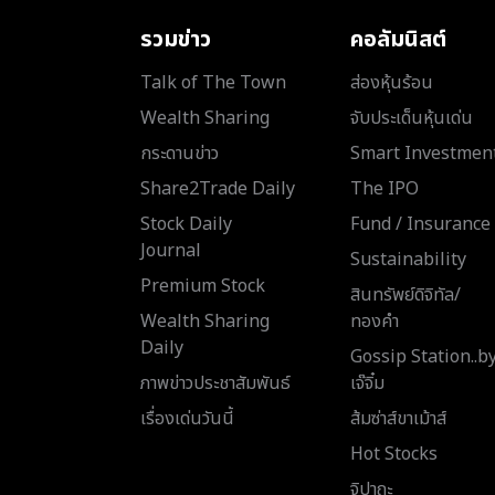
รวมข่าว
คอลัมนิสต์
Talk of The Town
ส่องหุ้นร้อน
Wealth Sharing
จับประเด็นหุ้นเด่น
กระดานข่าว
Smart Investmen
Share2Trade Daily
The IPO
Stock Daily
Fund / Insurance
Journal
Sustainability
Premium Stock
สินทรัพย์ดิจิทัล/
Wealth Sharing
ทองคำ
Daily
Gossip Station..b
ภาพข่าวประชาสัมพันธ์
เจ๊จิ๋ม
เรื่องเด่นวันนี้
ส้มซ่าส์ขาเม้าส์
Hot Stocks
จิปาถะ