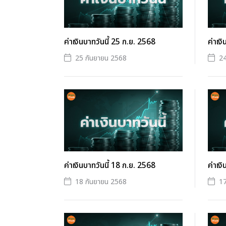
ค่าเงินบาทวันนี้ 25 ก.ย. 2568
ค่าเง
25 กันยายน 2568
24
ค่าเงินบาทวันนี้ 18 ก.ย. 2568
ค่าเง
18 กันยายน 2568
17