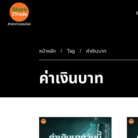
ร
หน้าหลัก
ค่าเงินบาท
Tag
ค่าเงินบาท