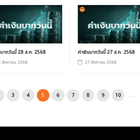
ินบาทวันนี้ 28 ส.ค. 2568
ค่าเงินบาทวันนี้ 27 ส.ค. 2568
 สิงหาคม 2568
27 สิงหาคม 2568
3
4
5
6
7
8
9
10
...