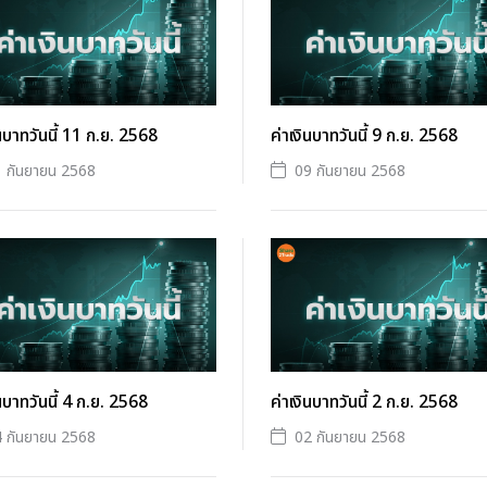
ินบาทวันนี้ 11 ก.ย. 2568
ค่าเงินบาทวันนี้ 9 ก.ย. 2568
 กันยายน 2568
09 กันยายน 2568
ินบาทวันนี้ 4 ก.ย. 2568
ค่าเงินบาทวันนี้ 2 ก.ย. 2568
 กันยายน 2568
02 กันยายน 2568