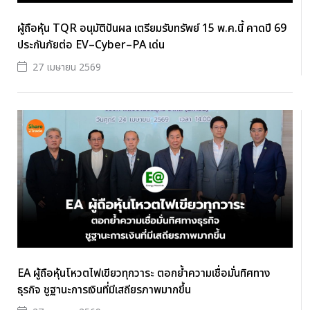
ผู้ถือหุ้น TQR อนุมัติปันผล เตรียมรับทรัพย์ 15 พ.ค.นี้ คาดปี 69
ประกันภัยต่อ EV–Cyber–PA เด่น
27 เมษายน 2569
EA ผู้ถือหุ้นโหวตไฟเขียวทุกวาระ ตอกย้ำความเชื่อมั่นทิศทาง
ธุรกิจ ชูฐานะการเงินที่มีเสถียรภาพมากขึ้น