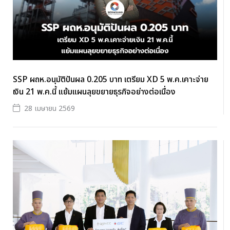
SSP ผถห.อนุมัติปันผล 0.205 บาท เตรียม XD 5 พ.ค.เคาะจ่าย
เงิน 21 พ.ค.นี้ แย้มแผนลุยขยายธุรกิจอย่างต่อเนื่อง
28 เมษายน 2569