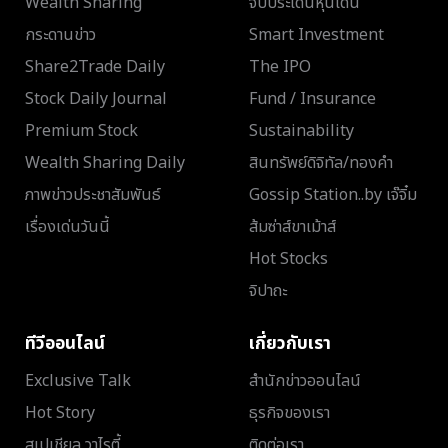
Wealth Sharing
จับประเด็นหุ้นเด่น
กระดานข่าว
Smart Investment
Share2Trade Daily
The IPO
Stock Daily Journal
Fund / Insurance
Premium Stock
Sustainability
Wealth Sharing Daily
สินทรัพย์ดิจิทัล/ทองคำ
ภาพข่าวประชาสัมพันธ์
Gossip Station..by เจ๊จิ๋ม
เรื่องเด่นวันนี้
ส้มซ่าส์ขาเม้าส์
Hot Stocks
จิปาถะ
ทีวีออนไลน์
เกี่ยวกับเรา
Exclusive Talk
สำนักข่าวออนไลน์
Hot Story
ธุรกิจของเรา
สเปเชียล วาไรตี้
ติดต่อเรา