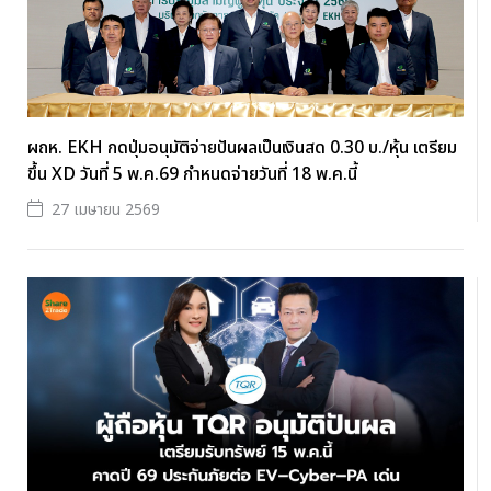
ผถห. EKH กดปุ่มอนุมัติจ่ายปันผลเป็นเงินสด 0.30 บ./หุ้น เตรียม
ขึ้น XD วันที่ 5 พ.ค.69 กำหนดจ่ายวันที่ 18 พ.ค.นี้
27 เมษายน 2569