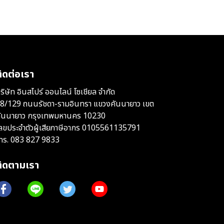
ิดต่อเรา
ริษัท อินสไปร์ ออนไลน์ โซเชียล จำกัด
8/129 ถนนรัชดา-รามอินทรา แขวงคันนายาว เขต
ันนายาว กรุงเทพมหานคร 10230
ลขประจำตัวผู้เสียภาษีอากร 0105561135791
ทร.
083 827 9833
ติดตามเรา