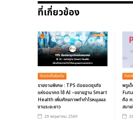
ที่เกี่ยวข้อง
จับประเด็นหุ้นเด่น
Fund
รายงานพิเศษ : TPS ต่อยอดธุรกิจ
พรูเด
แห่งอนาคต ใช้ AI –ขยายฐาน Smart
Futu
Health เพิ่มศักยภาพทำกำไรหนุนผล
คือ ค
งานระยะยาว
สบาย
29 พฤษภาคม 2569
2