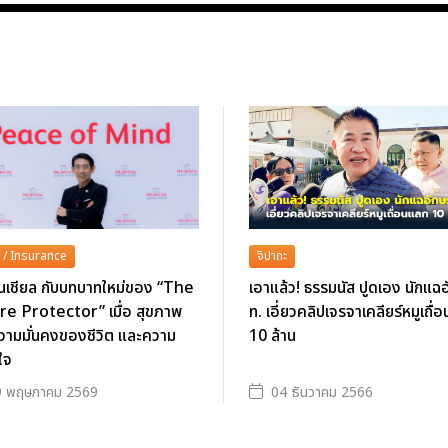
 / Insurance
จิปาถะ
็นเชียล กับบทบาทใหม่ของ “The
เอาแล้ว! ธรรมนัส ปูดเอง นักแฉ
re Protector” เมื่อ สุขภาพ
ท. เอี่ยวคลิปเจรจาเคลียร์หมูเถื่
วามมั่นคงของชีวิต และความ
10 ล้าน
ใจ
9 พฤษภาคม 2569
04 ธันวาคม 2566