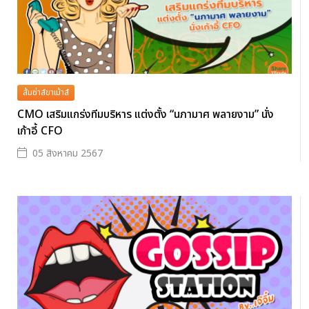
ส้มซ่าส์ขาเม้าส์
CMO เสริมแกร่งทีมบริหาร แต่งตั้ง “นภามาศ พลายงาม” นั่ง
เก้าอี้ CFO
05 สิงหาคม 2567