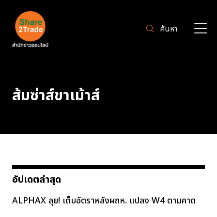
ค้นหา
ส้มซ่าส์ขาเม้าส์
อัปเดตล่าสุด
ALPHAX ลุย! เต็มอัตราหลังผถห. แปลง W4 ตามคาด