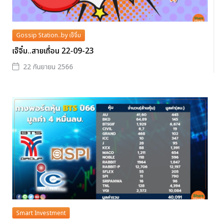
Gossip Station..by เจ๊จิ๋ม
เจ๊จิ๋ม..สายเถื่อน 22-09-23
22 กันยายน 2566
Smart Investment