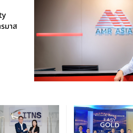
ty
ไตรมาส