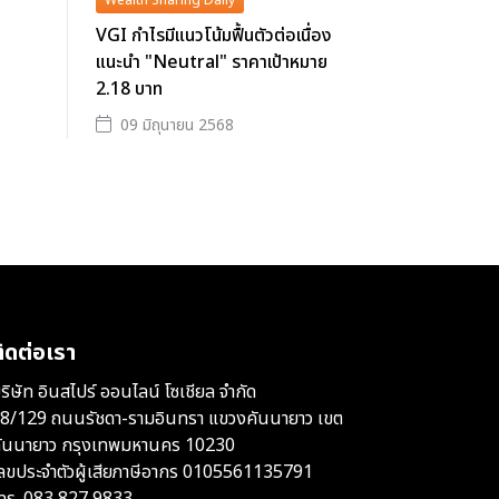
Wealth Sharing Daily
VGI กำไรมีแนวโน้มฟื้นตัวต่อเนื่อง
แนะนำ "Neutral" ราคาเป้าหมาย
2.18 บาท
09 มิถุนายน 2568
ิดต่อเรา
ริษัท อินสไปร์ ออนไลน์ โซเชียล จำกัด
8/129 ถนนรัชดา-รามอินทรา แขวงคันนายาว เขต
ันนายาว กรุงเทพมหานคร 10230
ลขประจำตัวผู้เสียภาษีอากร 0105561135791
ทร.
083 827 9833