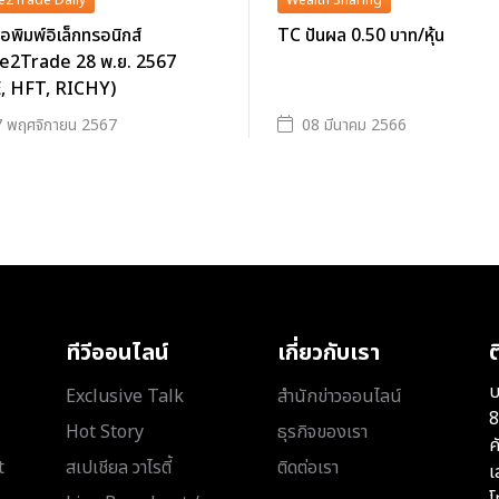
e2Trade Daily
Wealth Sharing
ือพิมพ์อิเล็กทรอนิกส์
TC ปันผล 0.50 บาท/หุ้น
e2Trade 28 พ.ย. 2567
, HFT, RICHY)
 พฤศจิกายน 2567
08 มีนาคม 2566
ทีวีออนไลน์
เกี่ยวกับเรา
ต
บ
Exclusive Talk
สำนักข่าวออนไลน์
8
Hot Story
ธุรกิจของเรา
ค
t
สเปเชียล วาไรตี้
ติดต่อเรา
เ
โ