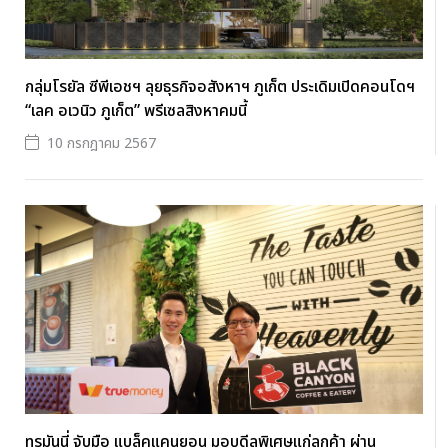
กลุ่มโรยัล ซีพีเอชฯ ลุยธุรกิจอสังหาฯ ภูเก็ต ประเดิมเปิดคอนโดฯ
“เลค อเวนิว ภูเก็ต” พรีเซลสิงหาคมนี้
10 กรกฎาคม 2567
ทรูมันนี่ จับมือ แบล็คแคนยอน มอบดีลพิเศษแก่ลูกค้า ผ่าน