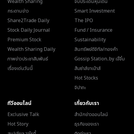
Wealth Sharing
จับประเด็นหุ้นเด่น
กระดานข่าว
Smart Investment
Share2Trade Daily
The IPO
Stock Daily Journal
Fund / Insurance
Premium Stock
Sustainability
Wealth Sharing Daily
สินทรัพย์ดิจิทัล/ทองคำ
ภาพข่าวประชาสัมพันธ์
Gossip Station..by เจ๊จิ๋ม
เรื่องเด่นวันนี้
ส้มซ่าส์ขาเม้าส์
Hot Stocks
จิปาถะ
ทีวีออนไลน์
เกี่ยวกับเรา
Exclusive Talk
สำนักข่าวออนไลน์
Hot Story
ธุรกิจของเรา
สเปเชียล วาไรตี้
ติดต่อเรา