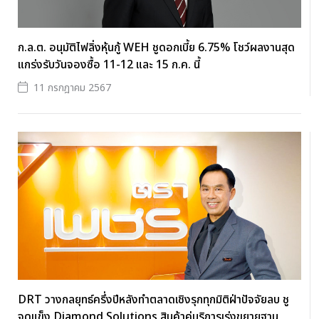
ก.ล.ต. อนุมัติไฟลิ่งหุ้นกู้ WEH ชูดอกเบี้ย 6.75% โชว์ผลงานสุด
แกร่งรับวันจองซื้อ 11-12 และ 15 ก.ค. นี้
11 กรกฎาคม 2567
DRT วางกลยุทธ์ครึ่งปีหลังทำตลาดเชิงรุกทุกมิติฝ่าปัจจัยลบ ชู
จุดแข็ง Diamond Solutions สินค้าคู่บริการเร่งขยายฐาน