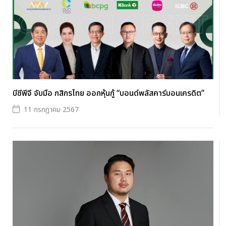
บีซีพีจี จับมือ กสิกรไทย ออกหุ้นกู้ “บอนด์พลัสคาร์บอนเครดิต”
11 กรกฎาคม 2567