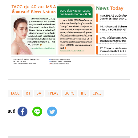
TACC
RT
SA
TPLAS
BCPG
IHL
CIVIL
แชร์