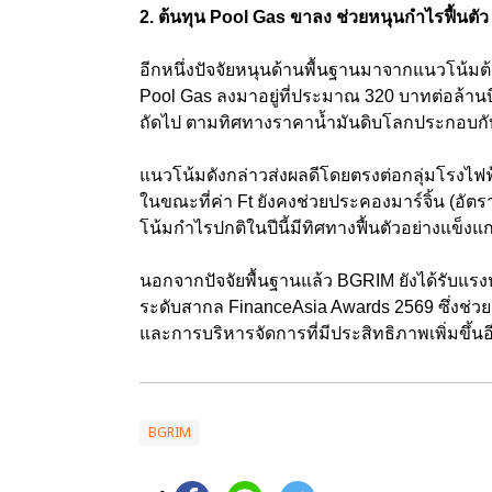
2. ต้นทุน Pool Gas ขาลง ช่วยหนุนกำไรฟื้นตัว
อีกหนึ่งปัจจัยหนุนด้านพื้นฐานมาจากแนวโน้มต
Pool Gas ลงมาอยู่ที่ประมาณ 320 บาทต่อล้านบ
ถัดไป ตามทิศทางราคาน้ำมันดิบโลกประกอบก
แนวโน้มดังกล่าวส่งผลดีโดยตรงต่อกลุ่มโรงไฟฟ
ในขณะที่ค่า Ft ยังคงช่วยประคองมาร์จิ้น (อัตร
โน้มกำไรปกติในปีนี้มีทิศทางฟื้นตัวอย่างแข็งแก
นอกจากปัจจัยพื้นฐานแล้ว BGRIM ยังได้รับแรง
ระดับสากล FinanceAsia Awards 2569 ซึ่งช่วย
และการบริหารจัดการที่มีประสิทธิภาพเพิ่มขึ้นอ
BGRIM