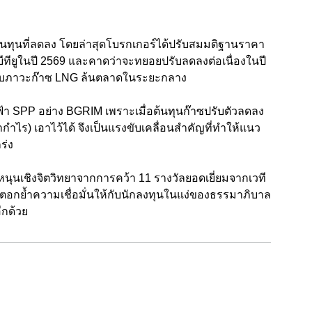
้นทุนที่ลดลง โดยล่าสุดโบรกเกอร์ได้ปรับสมมติฐานราคา
ีทียูในปี 2569 และคาดว่าจะทยอยปรับลดลงต่อเนื่องในปี
ับภาวะก๊าซ LNG ล้นตลาดในระยะกลาง
้า SPP อย่าง BGRIM เพราะเมื่อต้นทุนก๊าซปรับตัวลดลง
ากำไร) เอาไว้ได้ จึงเป็นแรงขับเคลื่อนสำคัญที่ทำให้แนว
ร่ง
หนุนเชิงจิตวิทยาจากการคว้า 11 รางวัลยอดเยี่ยมจากเวที
ตอกย้ำความเชื่อมั่นให้กับนักลงทุนในแง่ของธรรมาภิบาล
ีกด้วย