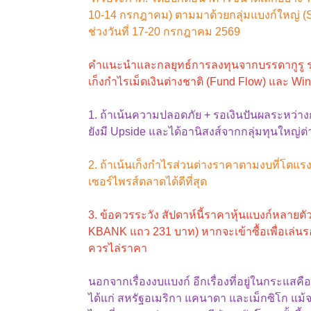
10-14 กรกฎาคม) ตามมาด้วยกลุ่มแบงก์ใหญ่ (
ช่วงวันที่ 17-20 กรกฎาคม 2569
คำแนะนำและกลยุทธ์การลงทุนจากบรรดากูรู ระบุ
เก็งกำไรเม็ดเงินต่างชาติ (Fund Flow) และ Win
1. ถ้าเน้นความปลอดภัย + รอเงินปันผลระหว่
ยังมี Upside และได้อานิสงส์จากกลุ่มทุนใหญ่ต
2. ถ้าเน้นเก็งกำไรส่วนต่างราคาตามงบที่โตแ
เซอร์ไพรส์ตลาดได้ดีที่สุด
3. ข้อควรระวัง สัปดาห์นี้ราคาหุ้นแบงก์หลา
KBANK แถว 231 บาท) หากจะเข้าซื้อเพื่อเล่น
ควรไล่ราคา
นอกจากเรื่องงบแบงก์ อีกเรื่องที่อยู่ในกระแสค
ได้แก่ สหรัฐอเมริกา แคนาดา และเม็กซิโก แม้