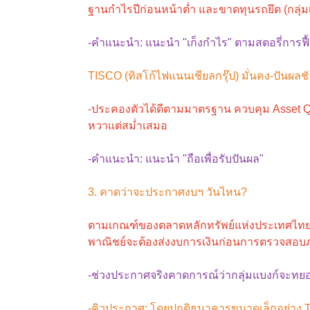
ฐานกำไรปีก่อนหน้าต่ำ และขาดทุนรถยึด (กลุ่มเช
-คำแนะนำ: แนะนำ "เก็งกำไร" ตามสตอรี่การฟื้น
TISCO (ทิสโก้ไฟแนนเชียลกรุ๊ป) มั่นคง-ปันผลชั
-ประคองตัวได้ดีตามมาตรฐาน ควบคุม Asset Qu
หวาแต่สม่ำเสมอ
-คำแนะนำ: แนะนำ "ถือเพื่อรับปันผล"
3. คาดว่าจะประกาศงบฯ วันไหน?
ตามเกณฑ์ของตลาดหลักทรัพย์แห่งประเทศไทย
พาณิชย์จะต้องส่งงบการเงินก่อนการตรวจสอบภ
-ช่วงประกาศจริงคาดการณ์ว่ากลุ่มแบงก์จะทยอย
-คิวประกาศ: โดยปกติธนาคารขนาดเล็กอย่าง TI