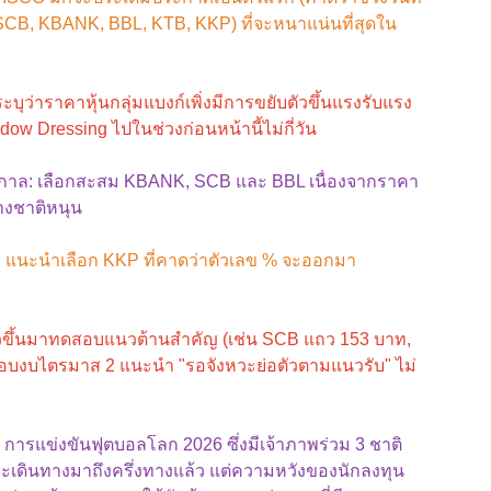
SCB, KBANK, BBL, KTB, KKP) ที่จะหนาแน่นที่สุดใน
ว่าราคาหุ้นกลุ่มแบงก์เพิ่งมีการขยับตัวขึ้นแรงรับแรง
dow Dressing ไปในช่วงก่อนหน้านี้ไม่กี่วัน
างกาล: เลือกสะสม KBANK, SCB และ BBL เนื่องจากราคา
่างชาติหนุน
รง แนะนำเลือก KKP ที่คาดว่าตัวเลข % จะออกมา
ยตัวขึ้นมาทดสอบแนวต้านสำคัญ (เช่น SCB แถว 153 บาท,
รอบงบไตรมาส 2 แนะนำ "รอจังหวะย่อตัวตามแนวรับ" ไม่
ือ การแข่งขันฟุตบอลโลก 2026 ซึ่งมีเจ้าภาพร่วม 3 ชาติ
จะเดินทางมาถึงครึ่งทางแล้ว แต่ความหวังของนักลงทุน