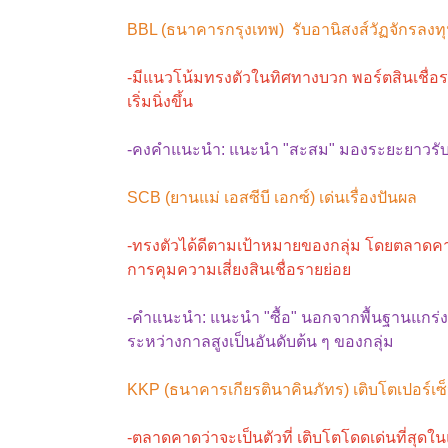
BBL (ธนาคารกรุงเทพ) รับอานิสงส์วัฏจักรลงท
-มีแนวโน้มทรงตัวในทิศทางบวก พอร์ตสินเชื่อร
เริ่มนิ่งขึ้น
-คงคำแนะนำ: แนะนำ "สะสม" มองระยะยาวรั
SCB (ยานแม่ เอสซีบี เอกซ์) เด่นเรื่องปันผล
-ทรงตัวได้ดีตามเป้าหมายของกลุ่ม โดยตลาดคา
การคุมความเสี่ยงสินเชื่อรายย่อย
-คำแนะนำ: แนะนำ "ซื้อ" นอกจากพื้นฐานแกร่งแล
ระหว่างกาลสูงเป็นอันดับต้น ๆ ของกลุ่ม
KKP (ธนาคารเกียรตินาคินภัทร) เติบโตเปอร์เซ็น
-ตลาดคาดว่าจะเป็นตัวที่ เติบโตโดดเด่นที่สุดใ