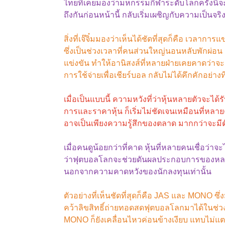
ไทยที่เคยมองว่ามหกรรมกีฬาระดับโลกครั้งนี้จะ
ถึงกันก่อนหน้านี้ กลับเริ่มเผชิญกับความเป็นจ
สิ่งที่เจ๊จิ๋มมองว่าเห็นได้ชัดที่สุดก็คือ เวล
ซึ่งเป็นช่วงเวลาที่คนส่วนใหญ่นอนหลับพักผ่อ
แข่งขัน ทำให้อานิสงส์ที่หลายฝ่ายเคยคาดว่าจะเ
การใช้จ่ายเพื่อเชียร์บอล กลับไม่ได้คึกคักอย่างที
เมื่อเป็นแบบนี้ ความหวังที่ว่าหุ้นหลายตัวจะ
การและราคาหุ้น ก็เริ่มไม่ชัดเจนเหมือนที่หลาย
อาจเป็นเพียงความรู้สึกของตลาด มากกว่าจะมี
เมื่อคนดูน้อยกว่าที่คาด หุ้นที่หลายคนเชื่อว่าจะ
ว่าฟุตบอลโลกจะช่วยดันผลประกอบการของหลายบริ
นอกจากความคาดหวังของนักลงทุนเท่านั้น
ตัวอย่างที่เห็นชัดที่สุดก็คือ JAS และ MONO ซึ
คว้าลิขสิทธิ์ถ่ายทอดสดฟุตบอลโลกมาได้ในช่วงโ
MONO ก็ยังเคลื่อนไหวค่อนข้างเงียบ แทบไม่แต