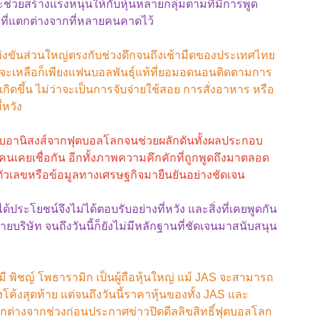
ช่วยสร้างแรงหนุนให้กับหุ้นหลายกลุ่มตามที่มีการพูด
ริงที่แตกต่างจากที่หลายคนคาดไว้
าการแข่งขันส่วนใหญ่ตรงกับช่วงดึกจนถึงเช้ามืดของประเทศไทย
น จะเหลือก็เพียงแฟนบอลพันธุ์แท้ที่ยอมอดนอนติดตามการ
กิดขึ้น ไม่ว่าจะเป็นการจับจ่ายใช้สอย การสั่งอาหาร หรือ
่หวัง
ได้รับอานิสงส์จากฟุตบอลโลกจนช่วยผลักดันทั้งผลประกอบ
คนเคยเชื่อกัน อีกทั้งภาพความคึกคักที่ถูกพูดถึงมาตลอด
ตัวเลขหรือข้อมูลทางเศรษฐกิจมายืนยันอย่างชัดเจน
ได้ประโยชน์จึงไม่ได้ตอบรับอย่างที่หวัง และสิ่งที่เคยพูดกัน
ษัท จนถึงวันนี้ก็ยังไม่มีหลักฐานที่ชัดเจนมาสนับสนุน
่งมี พิชญ์ โพธารามิก เป็นผู้ถือหุ้นใหญ่ แม้ JAS จะสามารถ
ค้งสุดท้าย แต่จนถึงวันนี้ราคาหุ้นของทั้ง JAS และ
กต่างจากช่วงก่อนประกาศข่าวปิดดีลลิขสิทธิ์ฟุตบอลโลก