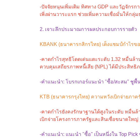
-ปัจจัยหนุนเพิ่มเติม ทิศทาง GDP และวัฏจักร
เพิ่งผ่านวาระแรก ช่วยเพิ่มความเชื่อมั่นให้ก
2. เจาะลึกประมาณการผลประกอบการรายตัว
KBANK (ธนาคารกสิกรไทย) เต็งแชมป์กำไรของ
-คาดกำไรสุทธิโดดเด่นแตะระดับ 1.32 หมื่นล
ควบคุมเสถียรภาพหนี้เสีย (NPL) ได้มีประสิทธิ
-คำแนะนำ: โบรกเกอร์แนะนำ "ซื้อ/สะสม" ชูพื้
KTB (ธนาคารกรุงไทย) ความหวังเบิกจ่ายภาคร
-คาดกำไรยังคงรักษาฐานได้สูงในระดับ หมื่นล้
เบิกจ่ายโครงการภาครัฐและสินเชื่อขนาดใหญ
-คำแนะนำ: แนะนำ "ซื้อ" เป็นหนึ่งใน Top Pi