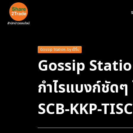
ร
Gossip Station..by เจ๊จิ๋ม
Gossip Station
กำไรแบงก์ชัดๆ
SCB-KKP-TIS