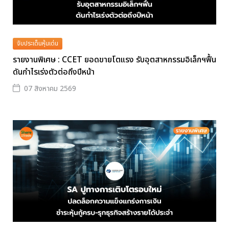
จับประเด็นหุ้นเด่น
รายงานพิเศษ : CCET ยอดขายโตแรง รับอุตสาหกรรมอิเล็กฯฟื้น
ดันกำไรเร่งตัวต่อถึงปีหน้า
07 สิงหาคม 2569